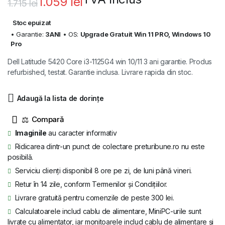
1.059
lei
1.715
lei
Prețul
Prețul
Stoc epuizat
inițial
curent
• Garantie:
3ANI
• OS:
Upgrade Gratuit Win 11 PRO, Windows 10
Pro
a
este:
Dell Latitude 5420 Core i3-1125G4 win 10/11 3 ani garantie. Produs
fost:
1.059 lei.
refurbished, testat. Garantie inclusa. Livrare rapida din stoc.
1.715 lei.
Adaugă la lista de dorințe
⚖
Imaginile
au caracter informativ
Ridicarea dintr-un punct de colectare preturibune.ro nu este
posibilă.
Serviciu clienți disponibil 8 ore pe zi, de luni până vineri.
Retur în 14 zile, conform Termenilor și Condițiilor.
Livrare gratuită pentru comenzile de peste 300 lei.
Calculatoarele includ cablu de alimentare, MiniPC-urile sunt
livrate cu alimentator, iar monitoarele includ cablu de alimentare și