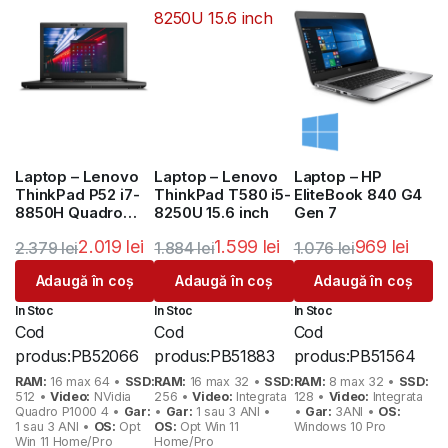
Laptop – Lenovo
Laptop – Lenovo
Laptop – HP
ThinkPad P52 i7-
ThinkPad T580 i5-
EliteBook 840 G4
8850H Quadro
8250U 15.6 inch
Gen 7
P2000 4GB
2.019
lei
1.599
lei
969
lei
2.379
lei
1.884
lei
1.076
lei
Prețul
Prețul
Prețul
Prețul
Prețul
Prețul
Adaugă în coș
Adaugă în coș
Adaugă în coș
inițial
curent
inițial
curent
inițial
curent
In Stoc
In Stoc
In Stoc
a
este:
a
este:
a
este:
Cod
Cod
Cod
fost:
2.019 lei.
fost:
1.599 lei.
fost:
969 lei.
produs:
PB52066
produs:
PB51883
produs:
PB51564
2.379 lei.
1.884 lei.
1.076 lei.
RAM:
16 max 64 •
SSD:
RAM:
16 max 32 •
SSD:
RAM:
8 max 32 •
SSD:
512 •
Video:
NVidia
256 •
Video:
Integrata
128 •
Video:
Integrata
Quadro P1000 4 •
Gar:
•
Gar:
1 sau 3 ANI •
•
Gar:
3ANI •
OS:
1 sau 3 ANI •
OS:
Opt
OS:
Opt Win 11
Windows 10 Pro
Win 11 Home/Pro
Home/Pro