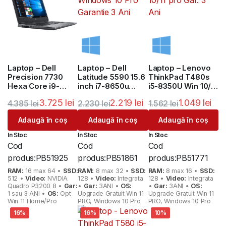
Laptop – Dell
Laptop – Dell
Laptop – Lenovo
Precision 7730
Latitude 5590 15.6
ThinkPad T480s
Hexa Core i9-
inch i7-8650u
i5-8350U Win 10/11
8950HK 17.3 inch
Windows 10 Pro
pro Gar. 3 Ani
3.725
lei
2.219
lei
1.049
lei
4.385
lei
2.230
lei
1.562
lei
Garantie 3 Ani
Prețul
Prețul
Prețul
Prețul
Prețul
Prețul
Adaugă în coș
Adaugă în coș
Adaugă în coș
inițial
curent
inițial
curent
inițial
curent
In Stoc
In Stoc
In Stoc
a
este:
a
este:
a
este:
Cod
Cod
Cod
fost:
3.725 lei.
fost:
2.219 lei.
fost:
1.049 lei.
produs:
PB51925
produs:
PB51861
produs:
PB51771
4.385 lei.
2.230 lei.
1.562 lei.
RAM:
16 max 64 •
SSD:
RAM:
8 max 32 •
SSD:
RAM:
8 max 16 •
SSD:
512 •
Video:
NVIDIA
128 •
Video:
Integrata
128 •
Video:
Integrata
Quadro P3200 8 •
Gar:
•
Gar:
3ANI •
OS:
•
Gar:
3ANI •
OS:
1 sau 3 ANI •
OS:
Opt
Upgrade Gratuit Win 11
Upgrade Gratuit Win 11
Win 11 Home/Pro
PRO, Windows 10 Pro
PRO, Windows 10 Pro
16%
16%
10%