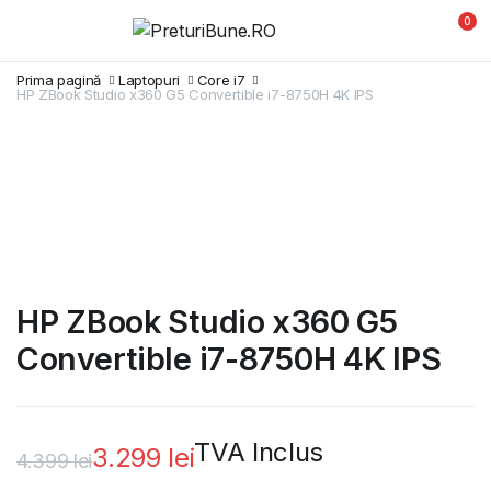
0
Prima pagină
Laptopuri
Core i7
HP ZBook Studio x360 G5 Convertible i7-8750H 4K IPS
HP ZBook Studio x360 G5
Convertible i7-8750H 4K IPS
TVA Inclus
3.299
lei
4.399
lei
Prețul
Prețul