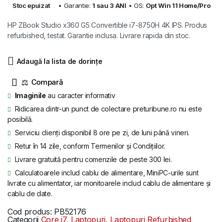
Stoc epuizat
• Garantie:
1 sau 3 ANI
• OS:
Opt Win 11 Home/Pro
inițial
curent
HP ZBook Studio x360 G5 Convertible i7-8750H 4K IPS. Produs
a
este:
refurbished, testat. Garantie inclusa. Livrare rapida din stoc.
fost:
3.299 lei.
Adaugă la lista de dorințe
4.399 lei.
⚖
Imaginile
au caracter informativ
Ridicarea dintr-un punct de colectare preturibune.ro nu este
posibilă.
Serviciu clienți disponibil 8 ore pe zi, de luni până vineri.
Retur în 14 zile, conform Termenilor și Condițiilor.
Livrare gratuită pentru comenzile de peste 300 lei.
Calculatoarele includ cablu de alimentare, MiniPC-urile sunt
livrate cu alimentator, iar monitoarele includ cablu de alimentare și
cablu de date.
Cod produs:
PB52176
Categorii
Core i7
,
Laptopuri
,
Laptopuri Refurbished