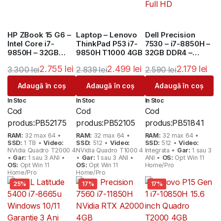
HP ZBook 15 G6 –
Laptop – Lenovo
Dell Precision
Intel Core i7-
ThinkPad P53 i7-
7530 – i7-8850H –
9850H – 32GB
9850H T1000 4GB
32GB DDR4 –
DDR4 – 1TB SSD –
512GB SSD NVMe
2.755
lei
2.499
lei
2.179
lei
3.300
lei
2.839
lei
2.590
lei
Quadro T2000
– NVIDIA Quadro
4GB
P2000 4GB – 15.6″
Prețul
Prețul
Prețul
Prețul
Prețul
Prețul
Adaugă în coș
Adaugă în coș
Adaugă în coș
Full HD
inițial
curent
inițial
curent
inițial
curent
In Stoc
In Stoc
In Stoc
a
este:
a
este:
a
este:
Cod
Cod
Cod
fost:
2.755 lei.
fost:
2.499 lei.
fost:
2.179 lei.
produs:
PB52175
produs:
PB52105
produs:
PB51841
3.300 lei.
2.839 lei.
2.590 lei.
RAM:
32 max 64 •
RAM:
32 max 64 •
RAM:
32 max 64 •
SSD:
1 TB •
Video:
SSD:
512 •
Video:
SSD:
512 •
Video:
NVidia Quadro T2000 4
NVidia Quadro T1000 4
Integrata •
Gar:
1 sau 3
•
Gar:
1 sau 3 ANI •
•
Gar:
1 sau 3 ANI •
ANI •
OS:
Opt Win 11
OS:
Opt Win 11
OS:
Opt Win 11
Home/Pro
Home/Pro
Home/Pro
25%
17%
17%