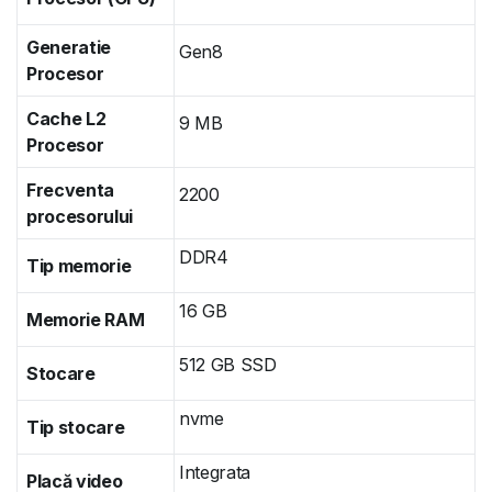
Generatie
Gen8
Procesor
Cache L2
9 MB
Procesor
Frecventa
2200
procesorului
DDR4
Tip memorie
16 GB
Memorie RAM
512 GB SSD
Stocare
nvme
Tip stocare
Integrata
Placă video