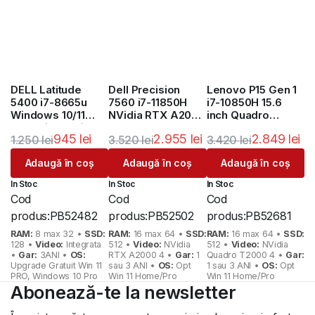
DELL Latitude
Dell Precision
Lenovo P15 Gen 1
5400 i7-8665u
7560 i7-11850H
i7-10850H 15.6
Windows 10/11
NVidia RTX A2000
inch Quadro
Garantie 3 Ani
4GB
T2000 4GB
945
lei
2.955
lei
2.849
lei
1.250
lei
3.520
lei
3.420
lei
Prețul
Prețul
Prețul
Prețul
Prețul
Prețul
Adaugă în coș
Adaugă în coș
Adaugă în coș
inițial
curent
inițial
curent
inițial
curent
In Stoc
In Stoc
In Stoc
a
este:
a
este:
a
este:
Cod
Cod
Cod
fost:
945 lei.
fost:
2.955 lei.
fost:
2.849 lei.
produs:
PB52482
produs:
PB52502
produs:
PB52681
1.250 lei.
3.520 lei.
3.420 lei.
RAM:
8 max 32 •
SSD:
RAM:
16 max 64 •
SSD:
RAM:
16 max 64 •
SSD:
128 •
Video:
Integrata
512 •
Video:
NVidia
512 •
Video:
NVidia
•
Gar:
3ANI •
OS:
RTX A2000 4 •
Gar:
1
Quadro T2000 4 •
Gar:
Upgrade Gratuit Win 11
sau 3 ANI •
OS:
Opt
1 sau 3 ANI •
OS:
Opt
PRO, Windows 10 Pro
Win 11 Home/Pro
Win 11 Home/Pro
Abonează-te la newsletter