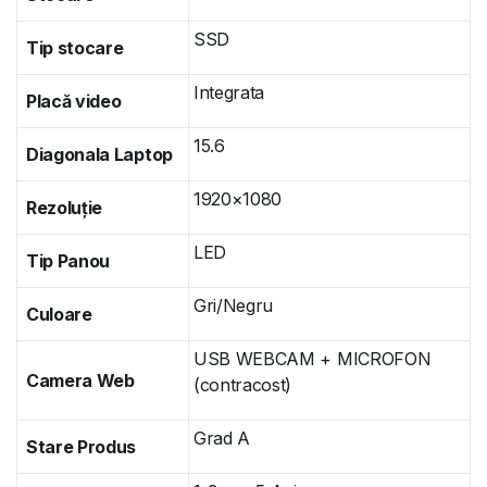
SSD
Tip stocare
Integrata
Placă video
15.6
Diagonala Laptop
1920×1080
Rezoluție
LED
Tip Panou
Gri/Negru
Culoare
USB WEBCAM + MICROFON
Camera Web
(contracost)
Grad A
Stare Produs