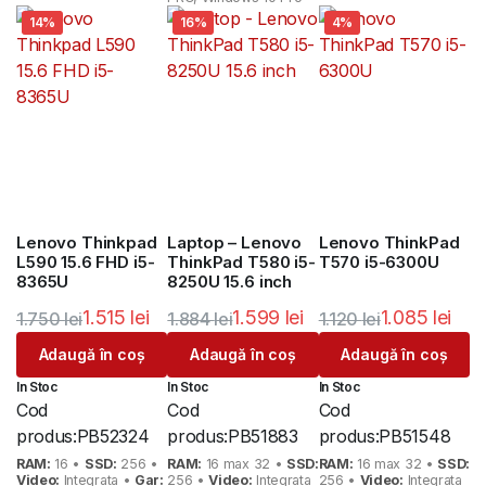
14%
16%
4%
Lenovo Thinkpad
Laptop – Lenovo
Lenovo ThinkPad
L590 15.6 FHD i5-
ThinkPad T580 i5-
T570 i5-6300U
8365U
8250U 15.6 inch
1.515
lei
1.599
lei
1.085
lei
1.750
lei
1.884
lei
1.120
lei
Prețul
Prețul
Prețul
Prețul
Prețul
Prețul
Adaugă în coș
Adaugă în coș
Adaugă în coș
inițial
curent
inițial
curent
inițial
curent
In Stoc
In Stoc
In Stoc
a
este:
a
este:
a
este:
Cod
Cod
Cod
fost:
1.515 lei.
fost:
1.599 lei.
fost:
1.085 lei.
produs:
PB52324
produs:
PB51883
produs:
PB51548
1.750 lei.
1.884 lei.
1.120 lei.
RAM:
16 •
SSD:
256 •
RAM:
16 max 32 •
SSD:
RAM:
16 max 32 •
SSD:
Video:
Integrata •
Gar:
256 •
Video:
Integrata
256 •
Video:
Integrata