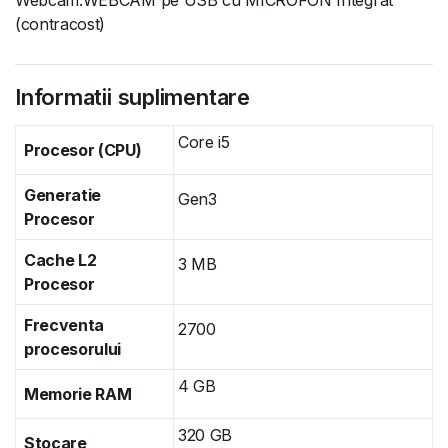
(contracost)
Informatii suplimentare
Core i5
Procesor (CPU)
Generatie
Gen3
Procesor
Cache L2
3 MB
Procesor
Frecventa
2700
procesorului
4 GB
Memorie RAM
320 GB
Stocare