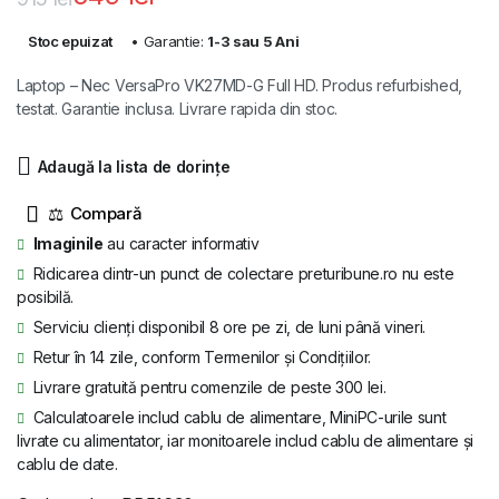
Prețul
Prețul
Stoc epuizat
• Garantie:
1-3 sau 5 Ani
inițial
curent
Laptop – Nec VersaPro VK27MD-G Full HD. Produs refurbished,
a
este:
testat. Garantie inclusa. Livrare rapida din stoc.
fost:
549 lei.
Adaugă la lista de dorințe
915 lei.
⚖
Imaginile
au caracter informativ
Ridicarea dintr-un punct de colectare preturibune.ro nu este
posibilă.
Serviciu clienți disponibil 8 ore pe zi, de luni până vineri.
Retur în 14 zile, conform Termenilor și Condițiilor.
Livrare gratuită pentru comenzile de peste 300 lei.
Calculatoarele includ cablu de alimentare, MiniPC-urile sunt
livrate cu alimentator, iar monitoarele includ cablu de alimentare și
cablu de date.