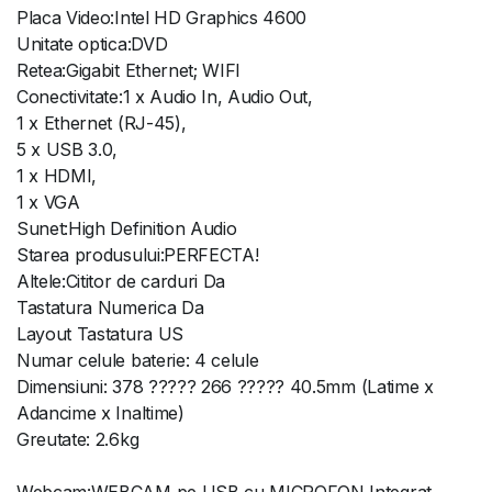
Placa Video:Intel HD Graphics 4600
Unitate optica:DVD
Retea:Gigabit Ethernet; WIFI
Conectivitate:1 x Audio In, Audio Out,
1 x Ethernet (RJ-45),
5 x USB 3.0,
1 x HDMI,
1 x VGA
Sunet:High Definition Audio
Starea produsului:PERFECTA!
Altele:Cititor de carduri Da
Tastatura Numerica Da
Layout Tastatura US
Numar celule baterie: 4 celule
Dimensiuni: 378 ????? 266 ????? 40.5mm (Latime x
Adancime x Inaltime)
Greutate: 2.6kg
Webcam:WEBCAM pe USB cu MICROFON Integrat