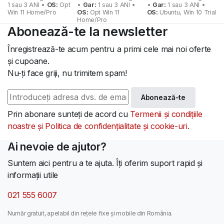
1 sau 3 ANI •
OS:
Opt
•
Gar:
1 sau 3 ANI •
•
Gar:
1 sau 3 ANI •
Win 11 Home/Pro
OS:
Opt Win 11
OS:
Ubuntu, Win 10 Trial
Home/Pro
Abonează-te la newsletter
Înregistrează-te acum pentru a primi cele mai noi oferte
și cupoane.
Nu-ți face griji, nu trimitem spam!
Abonează-te
Prin abonare sunteți de acord cu
Termenii și condițiile
noastre și Politica de confidențialitate și cookie-uri.
Ai nevoie de ajutor?
Suntem aici pentru a te ajuta. Îți oferim suport rapid și
informații utile
021 555 6007
Număr gratuit, apelabil din rețele fixe și mobile din România.