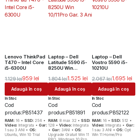
Lenovo ThinkPad
Laptop – Dell
Laptop – Dell
T470 – Intel Core
Latitude 5590 i5-
Vostro 5590 i5-
i5-6300U
8250U Win
10210U
10/11Pro Gar. 3 Ani
959
lei
1.525
lei
1.695
lei
1.129
lei
1.804
lei
2.067
lei
Prețul
Prețul
Prețul
Prețul
Prețul
Prețul
Adaugă în coș
Adaugă în coș
Adaugă în coș
inițial
curent
inițial
curent
inițial
curent
In Stoc
In Stoc
In Stoc
a
este:
a
este:
a
este:
Cod
Cod
Cod
fost:
959 lei.
fost:
1.525 lei.
fost:
1.695 lei.
produs:
PB51437
produs:
PB51891
produs:
PB52122
1.129 lei.
1.804 lei.
2.067 lei.
RAM:
16 •
SSD:
256 •
RAM:
8 max 32 •
SSD:
RAM:
16 •
SSD:
512 •
Video:
Integrata •
Gar:
128 •
Video:
Integrata
Video:
Integrata •
Gar:
1 sau 3 ANI •
OS:
•
Gar:
3ANI •
OS:
1 sau 3 ANI •
OS:
Opt
Ubuntu, Win 10 Trial
Upgrade Gratuit Win 11
Win 11 Home/Pro
PRO, Windows 10 Pro