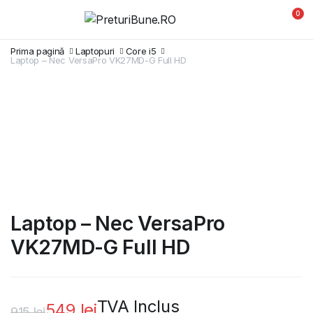
0
Prima pagină
Laptopuri
Core i5
Laptop – Nec VersaPro VK27MD-G Full HD
Laptop – Nec VersaPro
VK27MD-G Full HD
TVA Inclus
549
lei
915
lei