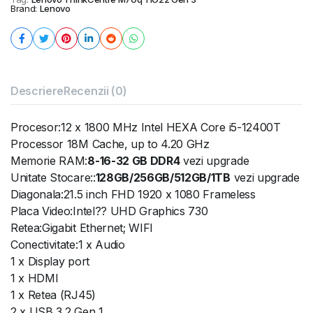
Brand:
Lenovo
Descriere
Recenzii (0)
Procesor:12 x 1800 MHz Intel HEXA Core i5-12400T
Processor 18M Cache, up to 4.20 GHz
Memorie RAM:
8-16-32 GB DDR4
vezi upgrade
Unitate Stocare::
128GB/256GB/512GB/1TB
vezi upgrade
Diagonala:21.5 inch FHD 1920 x 1080 Frameless
Placa Video:Intel?? UHD Graphics 730
Retea:Gigabit Ethernet; WIFI
Conectivitate:1 x Audio
1 x Display port
1 x HDMI
1 x Retea (RJ45)
2 x USB 3.2 Gen 1