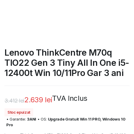
Lenovo ThinkCentre M70q
TIO22 Gen 3 Tiny All In One i5-
12400t Win 10/11Pro Gar 3 ani
TVA Inclus
2.639
lei
3.412
lei
Prețul
Prețul
Stoc epuizat
inițial
curent
• Garantie:
3ANI
• OS:
Upgrade Gratuit Win 11 PRO, Windows 10
Pro
a
este: