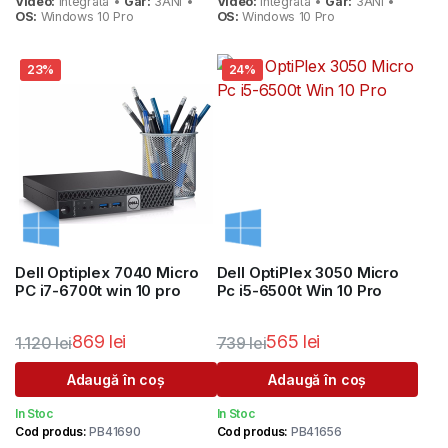
609 lei.
665 lei.
Video:
Integrata •
Gar:
3ANI •
Video:
Integrata •
Gar:
3ANI •
OS:
Windows 10 Pro
OS:
Windows 10 Pro
23%
24%
Dell Optiplex 7040 Micro
Dell OptiPlex 3050 Micro
PC i7-6700t win 10 pro
Pc i5-6500t Win 10 Pro
869
lei
565
lei
1.120
lei
739
lei
Prețul
Prețul
Prețul
Prețul
Adaugă în coș
Adaugă în coș
inițial
curent
inițial
curent
In Stoc
In Stoc
a
este:
a
este:
Cod produs:
PB41690
Cod produs:
PB41656
fost:
869 lei.
fost:
565 lei.