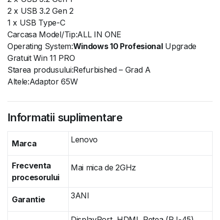
2 x USB 3.2 Gen 2
1 x USB Type-C
Carcasa Model/Tip:ALL IN ONE
Operating System:
Windows 10 Profesional
Upgrade
Gratuit Win 11 PRO
Starea produsului:Refurbished – Grad A
Altele:Adaptor 65W
Informatii suplimentare
Lenovo
Marca
Frecventa
Mai mica de 2GHz
procesorului
3ANI
Garantie
DisplayPort, HDMI, Retea (RJ-45),