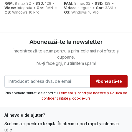
RAM:
8 max 32 •
SSD:
128 •
RAM:
8 max 32 •
SSD:
128 •
1.120 lei.
739 lei.
Video:
Integrata •
Gar:
3ANI •
Video:
Integrata •
Gar:
3ANI •
OS:
Windows 10 Pro
OS:
Windows 10 Pro
Abonează-te la newsletter
Înregistrează-te acum pentru a primi cele mai noi oferte și
cupoane.
Nu-ți face griji, nu trimitem spam!
Abonează-te
Prin abonare sunteți de acord cu
Termenii și condițiile noastre și Politica de
confidențialitate și cookie-uri.
Ai nevoie de ajutor?
Suntem aici pentru a te ajuta. Îți oferim suport rapid și informații
utile