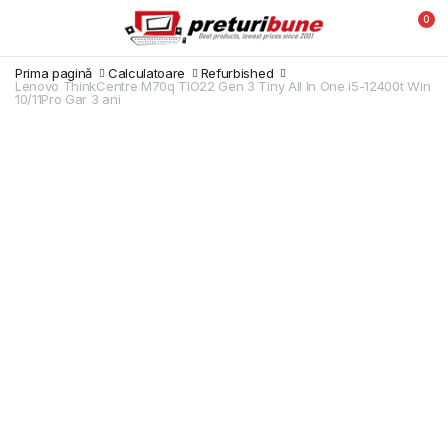
0
Prima pagină
Calculatoare
Refurbished
Lenovo ThinkCentre M70q TIO22 Gen 3 Tiny All In One i5-12400t Win
10/11Pro Gar 3 ani