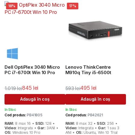
18%
17%
Dell OptiPlex 3040 Micro
Lenovo ThinkCentre
PC i7-6700t Win 10 Pro
M910q Tiny i5-6500t
845
lei
495
lei
1.019
lei
593
lei
Prețul
Prețul
Prețul
Prețul
Adaugă în coș
Adaugă în coș
inițial
curent
inițial
curent
In Stoc
In Stoc
a
este:
a
este:
Cod produs:
PB41805
Cod produs:
PB42621
fost:
845 lei.
fost:
495 lei.
RAM:
8 max 16 •
SSD:
128 •
RAM:
8 max 32 •
SSD:
256 •
1.019 lei.
593 lei.
Video:
Integrata •
Gar:
3ANI •
Video:
Integrata •
Gar:
1 sau 3
OS:
Windows 10 Pro
ANI •
OS:
Ubuntu, Win 10 Trial