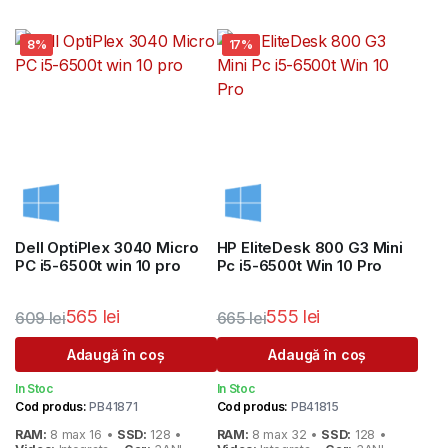
8%
17%
Dell OptiPlex 3040 Micro
HP EliteDesk 800 G3 Mini
PC i5-6500t win 10 pro
Pc i5-6500t Win 10 Pro
565
lei
555
lei
609
lei
665
lei
Prețul
Prețul
Prețul
Prețul
Adaugă în coș
Adaugă în coș
inițial
curent
inițial
curent
In Stoc
In Stoc
a
este:
a
este:
Cod produs:
PB41871
Cod produs:
PB41815
fost:
565 lei.
fost:
555 lei.
RAM:
8 max 16 •
SSD:
128 •
RAM:
8 max 32 •
SSD:
128 •