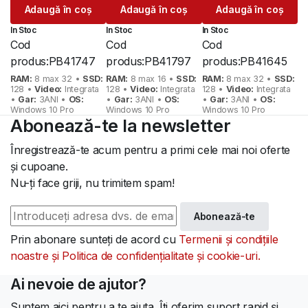
Prețul
Prețul
Prețul
Prețul
Prețul
Prețul
Adaugă în coș
Adaugă în coș
Adaugă în coș
inițial
curent
inițial
curent
inițial
curent
In Stoc
In Stoc
In Stoc
a
este:
a
este:
a
este:
Cod
Cod
Cod
fost:
525 lei.
fost:
409 lei.
fost:
789 lei.
produs:
PB41747
produs:
PB41797
produs:
PB41645
609 lei.
482 lei.
1.092 lei.
RAM:
8 max 32 •
SSD:
RAM:
8 max 16 •
SSD:
RAM:
8 max 32 •
SSD:
128 •
Video:
Integrata
128 •
Video:
Integrata
128 •
Video:
Integrata
•
Gar:
3ANI •
OS:
•
Gar:
3ANI •
OS:
•
Gar:
3ANI •
OS:
Windows 10 Pro
Windows 10 Pro
Windows 10 Pro
Abonează-te la newsletter
Înregistrează-te acum pentru a primi cele mai noi oferte
și cupoane.
Nu-ți face griji, nu trimitem spam!
Abonează-te
Prin abonare sunteți de acord cu
Termenii și condițiile
noastre și Politica de confidențialitate și cookie-uri.
Ai nevoie de ajutor?
Suntem aici pentru a te ajuta. Îți oferim suport rapid și