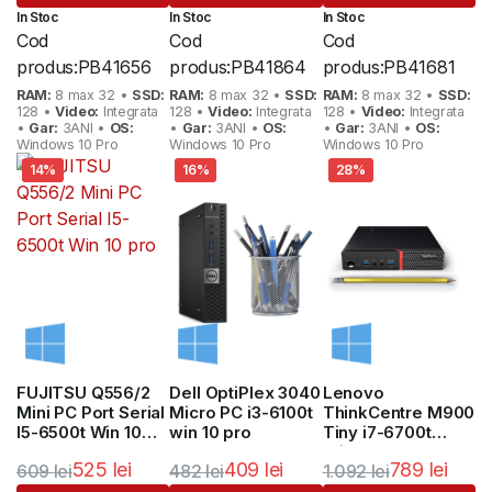
inițial
curent
inițial
curent
inițial
curent
In Stoc
In Stoc
In Stoc
a
este:
a
este:
a
este:
Cod
Cod
Cod
fost:
565 lei.
fost:
895 lei.
fost:
869 lei.
produs:
PB41656
produs:
PB41864
produs:
PB41681
739 lei.
1.138 lei.
1.112 lei.
RAM:
8 max 32 •
SSD:
RAM:
8 max 32 •
SSD:
RAM:
8 max 32 •
SSD:
128 •
Video:
Integrata
128 •
Video:
Integrata
128 •
Video:
Integrata
•
Gar:
3ANI •
OS:
•
Gar:
3ANI •
OS:
•
Gar:
3ANI •
OS:
Windows 10 Pro
Windows 10 Pro
Windows 10 Pro
14%
16%
28%
FUJITSU Q556/2
Dell OptiPlex 3040
Lenovo
Mini PC Port Serial
Micro PC i3-6100t
ThinkCentre M900
I5-6500t Win 10
win 10 pro
Tiny i7-6700t
pro
Windows 10 Pro
525
lei
409
lei
789
lei
609
lei
482
lei
1.092
lei