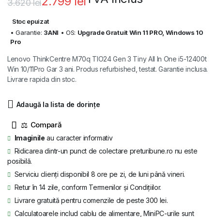
2.799
lei
3.620
lei
Prețul
Prețul
Stoc epuizat
inițial
curent
• Garantie:
3ANI
• OS:
Upgrade Gratuit Win 11 PRO, Windows 10
Pro
a
este:
Lenovo ThinkCentre M70q TIO24 Gen 3 Tiny All In One i5-12400t
fost:
2.799 lei.
Win 10/11Pro Gar 3 ani. Produs refurbished, testat. Garantie inclusa.
Livrare rapida din stoc.
3.620 lei.
Adaugă la lista de dorințe
⚖
Imaginile
au caracter informativ
Ridicarea dintr-un punct de colectare preturibune.ro nu este
posibilă.
Serviciu clienți disponibil 8 ore pe zi, de luni până vineri.
Retur în 14 zile, conform Termenilor și Condițiilor.
Livrare gratuită pentru comenzile de peste 300 lei.
Calculatoarele includ cablu de alimentare, MiniPC-urile sunt