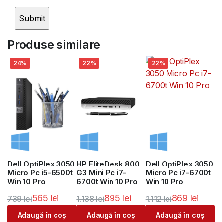
Produse similare
24%
22%
22%
Dell OptiPlex 3050
HP EliteDesk 800
Dell OptiPlex 3050
Micro Pc i5-6500t
G3 Mini Pc i7-
Micro Pc i7-6700t
Win 10 Pro
6700t Win 10 Pro
Win 10 Pro
565
lei
895
lei
869
lei
739
lei
1.138
lei
1.112
lei
Prețul
Prețul
Prețul
Prețul
Prețul
Prețul
Adaugă în coș
Adaugă în coș
Adaugă în coș