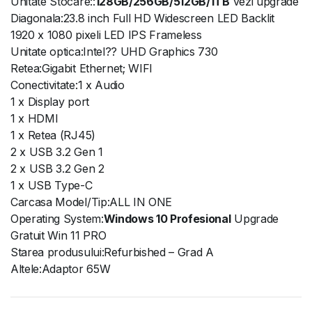
Unitate Stocare::
128GB/256GB/512GB/1TB
vezi upgrade
Diagonala:23.8 inch Full HD Widescreen LED Backlit
1920 x 1080 pixeli LED IPS Frameless
Unitate optica:Intel?? UHD Graphics 730
Retea:Gigabit Ethernet; WIFI
Conectivitate:1 x Audio
1 x Display port
1 x HDMI
1 x Retea (RJ45)
2 x USB 3.2 Gen 1
2 x USB 3.2 Gen 2
1 x USB Type-C
Carcasa Model/Tip:ALL IN ONE
Operating System:
Windows 10 Profesional
Upgrade
Gratuit Win 11 PRO
Starea produsului:Refurbished – Grad A
Altele:Adaptor 65W