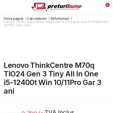
0
Prima pagină
Calculatoare
Refurbished
Lenovo ThinkCentre M70q TIO24 Gen 3 Tiny All In One i5-12400t Win
10/11Pro Gar 3 ani
Lenovo ThinkCentre M70q
TIO24 Gen 3 Tiny All In One
i5-12400t Win 10/11Pro Gar 3
ani
TVA Inclus