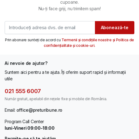
cupoane.
Nu-ți face griji, nu trimitem spam!
Abonează-te
Prin abonare sunteți de acord cu
Termenii și condițiile noastre și Politica de
confidențialitate și cookie-uri.
Ai nevoie de ajutor?
Suntem aici pentru a te ajuta. Îți oferim suport rapid și informații
utile
021 555 6007
Număr gratuit, apelabil din rețele fixe și mobile din România.
Email:
office@preturibune.ro
Program Call Center
luni-Vineri 09:00-18:00
Permite-ne să te ajutăm