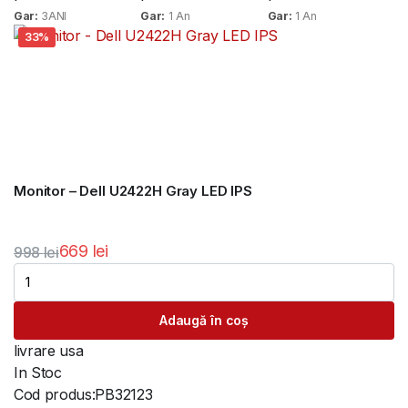
Gar:
3ANI
Gar:
1 An
Gar:
1 An
33%
Monitor – Dell U2422H Gray LED IPS
669
lei
998
lei
Prețul
Prețul
inițial
curent
Adaugă în coș
a
este:
fost:
669 lei.
livrare usa
998 lei.
In Stoc
Cod produs:
PB32123