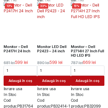
Gar:
1 An
Gar:
1 An
Gar:
1 An
13%
33%
15%
Monitor – Dell
Monitor LED Dell
Monitor – Dell
P2417H 24 Inch
P2423 – 24 inch
P2714H 27 Inch Full
HD LED IPS
599
lei
599
lei
669
lei
681
lei
890
lei
787
lei
Prețul
Prețul
Prețul
Prețul
Prețul
Prețul
inițial
curent
inițial
curent
inițial
curent
Adaugă în coș
Adaugă în coș
Adaugă în coș
a
este:
a
este:
a
este:
fost:
599 lei.
fost:
599 lei.
fost:
669 lei.
livrare usa
livrare usa
livrare usa
681 lei.
890 lei.
787 lei.
In Stoc
In Stoc
In Stoc
Cod
Cod
Cod
produs:
PB31764
produs:
PB32414-1
produs:
PB32099