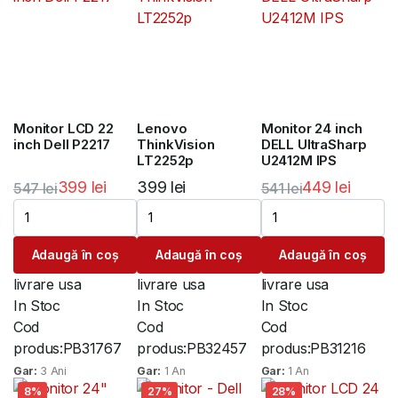
Monitor LCD 22
Lenovo
Monitor 24 inch
inch Dell P2217
ThinkVision
DELL UltraSharp
LT2252p
U2412M IPS
399
lei
399
lei
449
lei
547
lei
541
lei
Prețul
Prețul
Prețul
Prețul
inițial
curent
inițial
curent
Adaugă în coș
Adaugă în coș
Adaugă în coș
a
este:
a
este:
fost:
399 lei.
fost:
449 lei.
livrare usa
livrare usa
livrare usa
547 lei.
541 lei.
In Stoc
In Stoc
In Stoc
Cod
Cod
Cod
produs:
PB31767
produs:
PB32457
produs:
PB31216
Gar:
3 Ani
Gar:
1 An
Gar:
1 An
8%
27%
28%