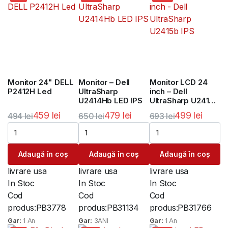
Monitor 24" DELL
Monitor – Dell
Monitor LCD 24
P2412H Led
UltraSharp
inch – Dell
U2414Hb LED IPS
UltraSharp U2415b
IPS
459
lei
479
lei
499
lei
494
lei
650
lei
693
lei
Prețul
Prețul
Prețul
Prețul
Prețul
Prețul
inițial
curent
inițial
curent
inițial
curent
Adaugă în coș
Adaugă în coș
Adaugă în coș
a
este:
a
este:
a
este:
fost:
459 lei.
fost:
479 lei.
fost:
499 lei.
livrare usa
livrare usa
livrare usa
494 lei.
650 lei.
693 lei.
In Stoc
In Stoc
In Stoc
Cod
Cod
Cod
produs:
PB3778
produs:
PB31134
produs:
PB31766
Gar:
1 An
Gar:
3ANI
Gar:
1 An