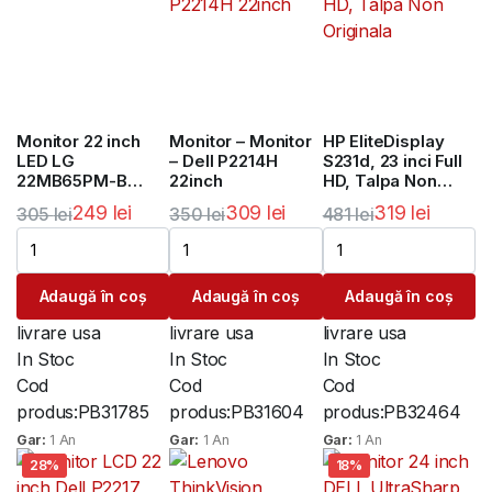
Monitor 22 inch
Monitor – Monitor
HP EliteDisplay
LED LG
– Dell P2214H
S231d, 23 inci Full
22MB65PM-B
22inch
HD, Talpa Non
Widescreen 1680
Originala
249
lei
309
lei
319
lei
305
lei
350
lei
481
lei
x 1050p
Prețul
Prețul
Prețul
Prețul
Prețul
Prețul
inițial
curent
inițial
curent
inițial
curent
Adaugă în coș
Adaugă în coș
Adaugă în coș
a
este:
a
este:
a
este:
fost:
249 lei.
fost:
309 lei.
fost:
319 lei.
livrare usa
livrare usa
livrare usa
305 lei.
350 lei.
481 lei.
In Stoc
In Stoc
In Stoc
Cod
Cod
Cod
produs:
PB31785
produs:
PB31604
produs:
PB32464
Gar:
1 An
Gar:
1 An
Gar:
1 An
28%
18%