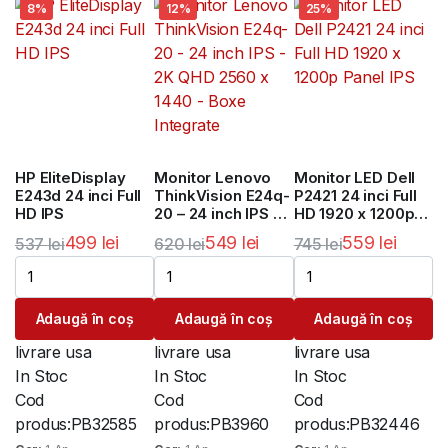
8%
12%
25%
HP EliteDisplay
Monitor Lenovo
Monitor LED Dell
E243d 24 inci Full
ThinkVision E24q-
P2421 24 inci Full
HD IPS
20 – 24 inch IPS –
HD 1920 x 1200p
2K QHD 2560 x
Panel IPS
499
lei
549
lei
559
lei
537
lei
620
lei
745
lei
1440 – Boxe
Prețul
Prețul
Prețul
Prețul
Prețul
Prețul
Integrate
inițial
curent
inițial
curent
inițial
curent
Adaugă în coș
Adaugă în coș
Adaugă în coș
a
este:
a
este:
a
este:
fost:
499 lei.
fost:
549 lei.
fost:
559 lei.
livrare usa
livrare usa
livrare usa
537 lei.
620 lei.
745 lei.
In Stoc
In Stoc
In Stoc
Cod
Cod
Cod
produs:
PB32585
produs:
PB3960
produs:
PB32446