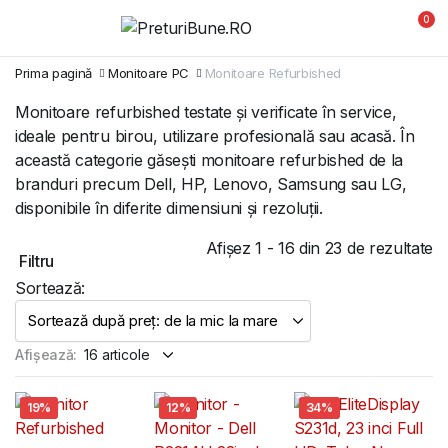
0
Prima pagină
Monitoare PC
Monitoare Refurbished
Monitoare refurbished testate și verificate în service,
ideale pentru birou, utilizare profesională sau acasă. În
această categorie găsești monitoare refurbished de la
branduri precum Dell, HP, Lenovo, Samsung sau LG,
disponibile în diferite dimensiuni și rezoluții.
So
Afișez 1 - 16 din 23 de rezultate
Filtru
d
Sortează:
pr
d
la
Afișează:
m
la
19%
12%
34%
m