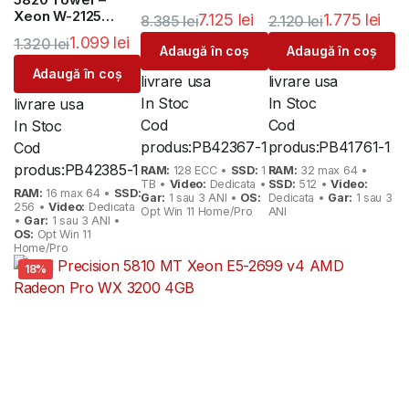
128GB DDR4 ECC –
32GB DDR4 ECC –
Xeon W-2125
7.125
lei
1.775
lei
8.385
lei
2.120
lei
1TB SSD – NVIDIA
512GB SSD – AMD
NVIDIA Quadro
1.099
lei
Quadro RTX 5000
Radeon Pro WX
1.320
lei
P400 2GB
Adaugă în coș
Adaugă în coș
16GB
3200 4GB
Adaugă în coș
livrare usa
livrare usa
In Stoc
In Stoc
livrare usa
Cod
Cod
In Stoc
produs:
PB42367-1
produs:
PB41761-1
Cod
produs:
PB42385-1
RAM:
128 ECC •
SSD:
1
RAM:
32 max 64 •
TB •
Video:
Dedicata •
SSD:
512 •
Video:
RAM:
16 max 64 •
SSD:
Gar:
1 sau 3 ANI •
OS:
Dedicata •
Gar:
1 sau 3
256 •
Video:
Dedicata
Opt Win 11 Home/Pro
ANI
•
Gar:
1 sau 3 ANI •
OS:
Opt Win 11
Home/Pro
18%