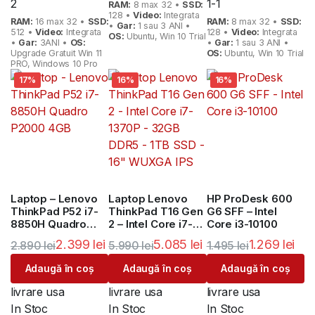
2
1-1
RAM:
8 max 32 •
SSD:
128 •
Video:
Integrata
RAM:
16 max 32 •
SSD:
RAM:
8 max 32 •
SSD:
•
Gar:
1 sau 3 ANI •
512 •
Video:
Integrata
128 •
Video:
Integrata
OS:
Ubuntu, Win 10 Trial
•
Gar:
3ANI •
OS:
•
Gar:
1 sau 3 ANI •
Upgrade Gratuit Win 11
OS:
Ubuntu, Win 10 Trial
PRO, Windows 10 Pro
17%
16%
16%
Laptop – Lenovo
Laptop Lenovo
HP ProDesk 600
ThinkPad P52 i7-
ThinkPad T16 Gen
G6 SFF – Intel
8850H Quadro
2 – Intel Core i7-
Core i3-10100
P2000 4GB
1370P – 32GB
2.399
lei
5.085
lei
1.269
lei
2.890
lei
5.990
lei
1.495
lei
DDR5 – 1TB SSD –
16″ WUXGA IPS
Adaugă în coș
Adaugă în coș
Adaugă în coș
livrare usa
livrare usa
livrare usa
In Stoc
In Stoc
In Stoc