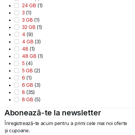
24 GB
(1)
3
(1)
3 GB
(1)
32 GB
(1)
4
(9)
4 GB
(3)
48
(1)
48 GB
(1)
5
(4)
5 GB
(2)
6
(1)
6 GB
(3)
8
(35)
8 GB
(5)
Abonează-te la newsletter
Înregistrează-te acum pentru a primi cele mai noi oferte
și cupoane.