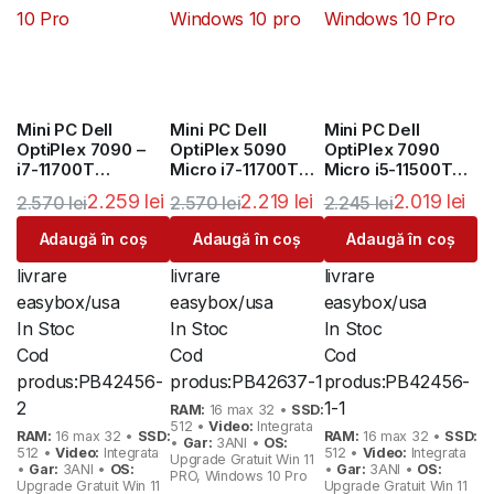
Mini PC Dell
Mini PC Dell
Mini PC Dell
OptiPlex 7090 –
OptiPlex 5090
OptiPlex 7090
i7-11700T
Micro i7-11700T
Micro i5-11500T
Windows 10 Pro
Windows 10 pro
Windows 10 Pro
2.259
lei
2.219
lei
2.019
lei
2.570
lei
2.570
lei
2.245
lei
Adaugă în coș
Adaugă în coș
Adaugă în coș
livrare
livrare
livrare
easybox/usa
easybox/usa
easybox/usa
In Stoc
In Stoc
In Stoc
Cod
Cod
Cod
produs:
PB42456-
produs:
PB42637-1
produs:
PB42456-
2
1-1
RAM:
16 max 32 •
SSD:
512 •
Video:
Integrata
RAM:
16 max 32 •
SSD:
RAM:
16 max 32 •
SSD:
•
Gar:
3ANI •
OS:
512 •
Video:
Integrata
512 •
Video:
Integrata
Upgrade Gratuit Win 11
•
Gar:
3ANI •
OS:
•
Gar:
3ANI •
OS:
PRO, Windows 10 Pro
Upgrade Gratuit Win 11
Upgrade Gratuit Win 11