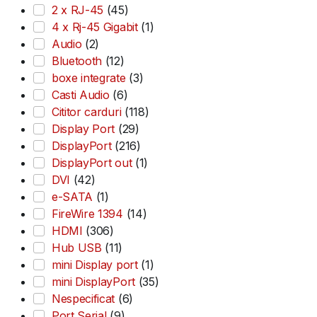
2 x RJ-45
(45)
4 x Rj-45 Gigabit
(1)
Audio
(2)
Bluetooth
(12)
boxe integrate
(3)
Casti Audio
(6)
Cititor carduri
(118)
Display Port
(29)
DisplayPort
(216)
DisplayPort out
(1)
DVI
(42)
e-SATA
(1)
FireWire 1394
(14)
HDMI
(306)
Hub USB
(11)
mini Display port
(1)
mini DisplayPort
(35)
Nespecificat
(6)
Port Serial
(9)