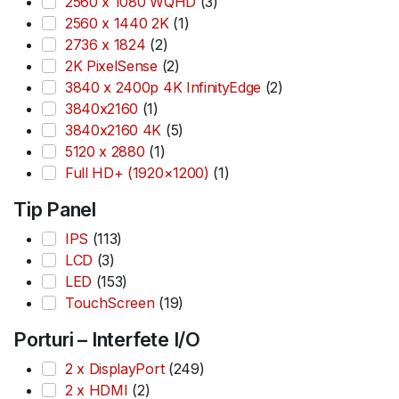
2560 x 1080 WQHD
(3)
2560 x 1440 2K
(1)
2736 x 1824
(2)
2K PixelSense
(2)
3840 x 2400p 4K InfinityEdge
(2)
3840x2160
(1)
3840x2160 4K
(5)
5120 x 2880
(1)
Full HD+ (1920×1200)
(1)
Tip Panel
IPS
(113)
LCD
(3)
LED
(153)
TouchScreen
(19)
Porturi – Interfete I/O
2 x DisplayPort
(249)
2 x HDMI
(2)