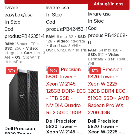
512GB SSD –
Adaugă în coș
NVIDIA Quadro
livrare
livrare usa
P4000 8GB
livrare usa
easybox/usa
In Stoc
In Stoc
In Stoc
Cod
Cod
Cod
produs:
PB42453-1
produs:
PB42668-
produs:
PB42351-1
RAM:
8 max 32 •
SSD:
128 •
Video:
Integrata
6
RAM:
16 max 1 TB •
•
Gar:
1 sau 3 ANI •
SSD:
256 •
Video:
OS:
Ubuntu, Win 10 Trial
RAM:
64 max 128 •
Integrata •
Gar:
1 sau 3
SSD:
512 •
Video:
ANI •
OS:
Opt Win 11
Dedicata •
Gar:
1 sau 3
Home/Pro
ANI
17%
16%
17%
Dell Precision
Dell Precision
5820 Tower –
5820 Tower –
Dell Precision
Xeon W-2145 –
Xeon W-2225 –
5820 Tower –