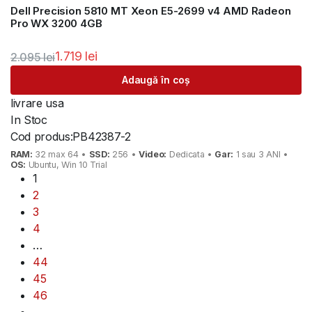
Dell Precision 5810 MT Xeon E5-2699 v4 AMD Radeon
Pro WX 3200 4GB
1.719
lei
2.095
lei
Adaugă în coș
livrare usa
In Stoc
Cod produs:
PB42387-2
RAM:
32 max 64 •
SSD:
256 •
Video:
Dedicata •
Gar:
1 sau 3 ANI •
OS:
Ubuntu, Win 10 Trial
1
2
3
4
…
44
45
46