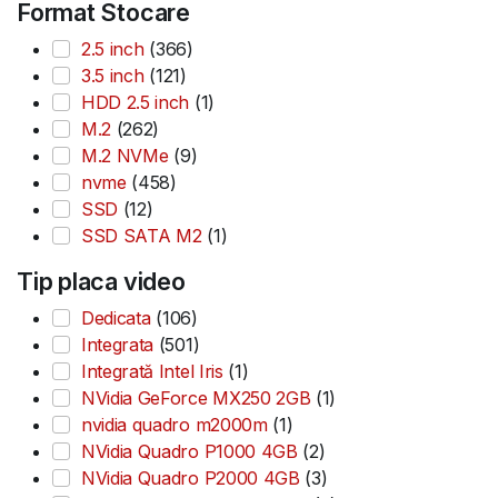
Format Stocare
2.5 inch
(366)
3.5 inch
(121)
HDD 2.5 inch
(1)
M.2
(262)
M.2 NVMe
(9)
nvme
(458)
SSD
(12)
SSD SATA M2
(1)
Tip placa video
Dedicata
(106)
Integrata
(501)
Integrată Intel Iris
(1)
NVidia GeForce MX250 2GB
(1)
nvidia quadro m2000m
(1)
NVidia Quadro P1000 4GB
(2)
NVidia Quadro P2000 4GB
(3)