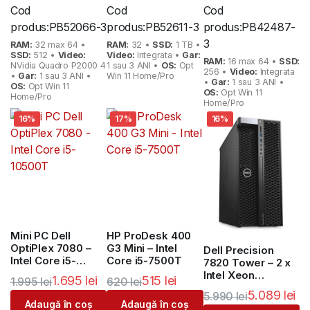
Cod
Cod
Cod
produs:
PB52066-3
produs:
PB52611-3
produs:
PB42487-
3
RAM:
32 max 64 •
RAM:
32 •
SSD:
1 TB •
SSD:
512 •
Video:
Video:
Integrata •
Gar:
RAM:
16 max 64 •
SSD:
NVidia Quadro P2000 4
1 sau 3 ANI •
OS:
Opt
256 •
Video:
Integrata
•
Gar:
1 sau 3 ANI •
Win 11 Home/Pro
•
Gar:
1 sau 3 ANI •
OS:
Opt Win 11
OS:
Opt Win 11
Home/Pro
Home/Pro
16%
17%
16%
Mini PC Dell
HP ProDesk 400
OptiPlex 7080 –
G3 Mini – Intel
Dell Precision
Intel Core i5-
Core i5-7500T
7820 Tower – 2 x
10500T
Intel Xeon
1.695
lei
515
lei
1.995
lei
620
lei
Platinum 8160 –
5.089
lei
5.990
lei
64GB DDR4 ECC –
Adaugă în coș
Adaugă în coș