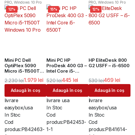
PRO, Windows 10 Pro
PRO, Windows 10 Pro
12%
15%
12%
Mini PC Dell
Mini PC HP
HP EliteDesk 800
OptiPlex 5090
ProDesk 400 G3 –
G2 USFF – i5-6500
Micro i5-11500T
Intel Core i5-
Windows 10 Pro
6500T
1.979
lei
445
lei
469
lei
2.230
lei
520
lei
530
lei
Adaugă în coș
Adaugă în coș
Adaugă în coș
livrare
livrare usa
livrare
easybox/usa
In Stoc
easybox/usa
In Stoc
Cod
In Stoc
Cod
produs:
PB42453-
Cod
produs:
PB42463-
1-1
produs:
PB41614-