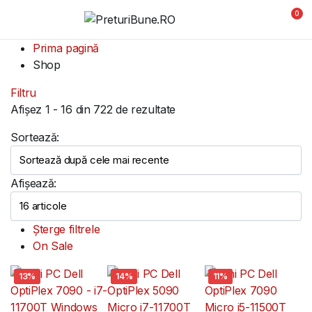
0
Prima pagină
Shop
Filtru
Afișez 1 - 16 din 722 de rezultate
Sortează:
Afișează:
Șterge filtrele
On Sale
13%
14%
11%