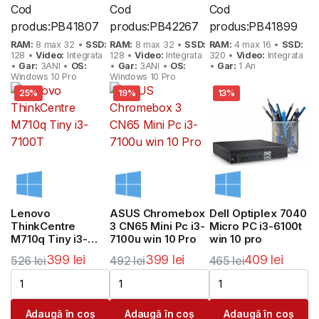
Cod
Cod
Cod
produs:
PB41807
produs:
PB42267
produs:
PB41899
RAM:
8 max 32 •
SSD:
RAM:
8 max 32 •
SSD:
RAM:
4 max 16 •
SSD:
128 •
Video:
Integrata
128 •
Video:
Integrata
320 •
Video:
Integrata
•
Gar:
3ANI •
OS:
•
Gar:
3ANI •
OS:
•
Gar:
1 An
Windows 10 Pro
Windows 10 Pro
25%
19%
13%
Lenovo
ASUS Chromebox
Dell Optiplex 7040
ThinkCentre
3 CN65 Mini Pc i3-
Micro PC i3-6100t
M710q Tiny i3-
7100u win 10 Pro
win 10 pro
7100T
399
lei
399
lei
409
lei
526
lei
492
lei
465
lei
Prețul
Prețul
Prețul
Prețul
Prețul
Prețul
inițial
curent
inițial
curent
inițial
curent
Adaugă în coș
Adaugă în coș
Adaugă în coș
a
este:
a
este:
a
este: