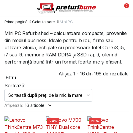
0
Prima pagină
Calculatoare
Mini PC
Mini PC Refurbished – calculatoare compacte, provenite
din mediul business. Ideale pentru birou, firme sau
utilizare zilnică, echipate cu procesoare Intel Core i3, i5,
i7 sau i9, memorie RAM DDR4 și SSD rapid, oferind
performanță bună într-un format foarte mic și eficient.
So
Afișez 1 - 16 din 196 de rezultate
Filtru
d
Sortează:
pr
d
la
Afișează:
m
la
24%
23%
m