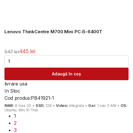
Lenovo ThinkCentre M700 Mini PC i5-6400T
445
lei
547
lei
Prețul
Prețul
inițial
curent
Adaugă în coș
a
este:
fost:
445 lei.
livrare usa
547 lei.
In Stoc
Cod produs:
PB41921-1
RAM:
8 max 32 •
SSD:
128 •
Video:
Integrata •
Gar:
1 sau 3 ANI •
OS:
Ubuntu, Win 10 Trial
1
2
3