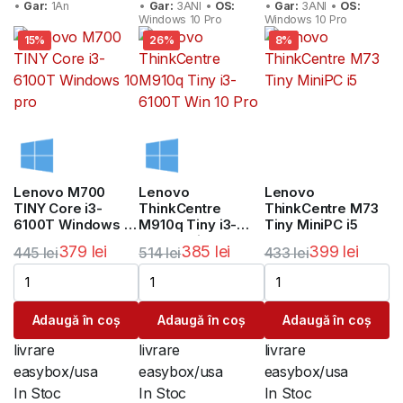
•
Gar:
1An
•
Gar:
3ANI •
OS:
•
Gar:
3ANI •
OS:
Windows 10 Pro
Windows 10 Pro
15%
26%
8%
Lenovo M700
Lenovo
Lenovo
TINY Core i3-
ThinkCentre
ThinkCentre M73
6100T Windows 10
M910q Tiny i3-
Tiny MiniPC i5
pro
6100T Win 10 Pro
379
lei
385
lei
399
lei
445
lei
514
lei
433
lei
Prețul
Prețul
Prețul
Prețul
Prețul
Prețul
inițial
curent
inițial
curent
inițial
curent
Adaugă în coș
Adaugă în coș
Adaugă în coș
a
este:
a
este:
a
este:
fost:
379 lei.
fost:
385 lei.
fost:
399 lei.
livrare
livrare
livrare
445 lei.
514 lei.
433 lei.
easybox/usa
easybox/usa
easybox/usa
In Stoc
In Stoc
In Stoc