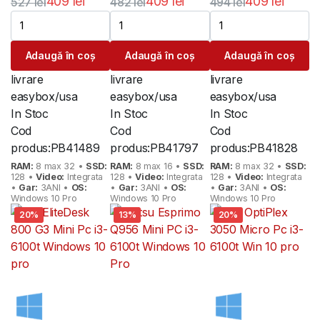
409
lei
409
lei
409
lei
527
lei
482
lei
494
lei
Garantie
Prețul
Prețul
Prețul
Prețul
Prețul
Prețul
inițial
curent
inițial
curent
inițial
curent
Adaugă în coș
Adaugă în coș
Adaugă în coș
a
este:
a
este:
a
este:
fost:
409 lei.
fost:
409 lei.
fost:
409 lei.
livrare
livrare
livrare
527 lei.
482 lei.
494 lei.
easybox/usa
easybox/usa
easybox/usa
In Stoc
In Stoc
In Stoc
Cod
Cod
Cod
produs:
PB41489
produs:
PB41797
produs:
PB41828
RAM:
8 max 32 •
SSD:
RAM:
8 max 16 •
SSD:
RAM:
8 max 32 •
SSD:
128 •
Video:
Integrata
128 •
Video:
Integrata
128 •
Video:
Integrata
•
Gar:
3ANI •
OS:
•
Gar:
3ANI •
OS:
•
Gar:
3ANI •
OS:
Windows 10 Pro
Windows 10 Pro
Windows 10 Pro
20%
13%
20%