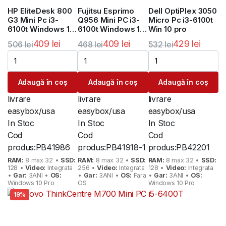
HP EliteDesk 800
Fujitsu Esprimo
Dell OptiPlex 3050
G3 Mini Pc i3-
Q956 Mini PC i3-
Micro Pc i3-6100t
6100t Windows 10
6100t Windows 10
Win 10 pro
pro
Pro
409
lei
409
lei
429
lei
506
lei
468
lei
532
lei
Prețul
Prețul
Prețul
Prețul
Prețul
Prețul
inițial
curent
inițial
curent
inițial
curent
Adaugă în coș
Adaugă în coș
Adaugă în coș
a
este:
a
este:
a
este:
fost:
409 lei.
fost:
409 lei.
fost:
429 lei.
livrare
livrare
livrare
506 lei.
468 lei.
532 lei.
easybox/usa
easybox/usa
easybox/usa
In Stoc
In Stoc
In Stoc
Cod
Cod
Cod
produs:
PB41986
produs:
PB41918-1
produs:
PB42201
RAM:
8 max 32 •
SSD:
RAM:
8 max 32 •
SSD:
RAM:
8 max 32 •
SSD:
128 •
Video:
Integrata
256 •
Video:
Integrata
128 •
Video:
Integrata
•
Gar:
3ANI •
OS:
•
Gar:
3ANI •
OS:
Fara
•
Gar:
3ANI •
OS:
Windows 10 Pro
OS
Windows 10 Pro
19%