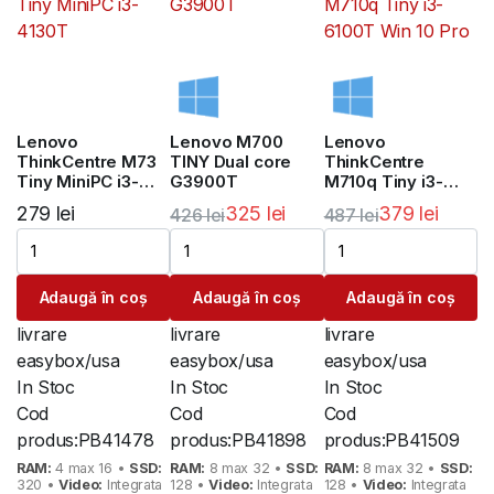
Lenovo
Lenovo M700
Lenovo
ThinkCentre M73
TINY Dual core
ThinkCentre
Tiny MiniPC i3-
G3900T
M710q Tiny i3-
4130T
6100T Win 10 Pro
279
lei
325
lei
379
lei
426
lei
487
lei
Prețul
Prețul
Prețul
Prețul
inițial
curent
inițial
curent
Adaugă în coș
Adaugă în coș
Adaugă în coș
a
este:
a
este:
fost:
325 lei.
fost:
379 lei.
livrare
livrare
livrare
426 lei.
487 lei.
easybox/usa
easybox/usa
easybox/usa
In Stoc
In Stoc
In Stoc
Cod
Cod
Cod
produs:
PB41478
produs:
PB41898
produs:
PB41509
RAM:
4 max 16 •
SSD:
RAM:
8 max 32 •
SSD:
RAM:
8 max 32 •
SSD:
320 •
Video:
Integrata
128 •
Video:
Integrata
128 •
Video:
Integrata