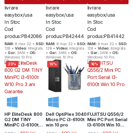
fost:
399 lei.
fost:
399 lei.
fost:
409 lei.
livrare
livrare
livrare
526 lei.
492 lei.
465 lei.
easybox/usa
easybox/usa
easybox/usa
In Stoc
In Stoc
In Stoc
Cod
Cod
Cod
produs:
PB42086
produs:
PB42444
produs:
PB41442
RAM:
8 max 32 •
SSD:
RAM:
8 max 32 •
SSD:
RAM:
8 max 32 •
SSD:
128 •
Video:
Integrata
128 •
Video:
Integrata
128 •
Video:
Integrata
•
Gar:
3ANI •
OS:
•
Gar:
3ANI •
OS:
•
Gar:
3ANI •
OS:
Windows 10 Pro
Windows 10 Pro
Windows 10 Pro
23%
16%
18%
HP EliteDesk 800
Dell OptiPlex 3040
FUJITSU Q556/2
G2 DM TINY
Micro PC i3-6100t
Mini PC Port Serial
MiniPC i3-6100t
win 10 pro
I3-6100t Win 10
W10 Pro 3 ani
Pro