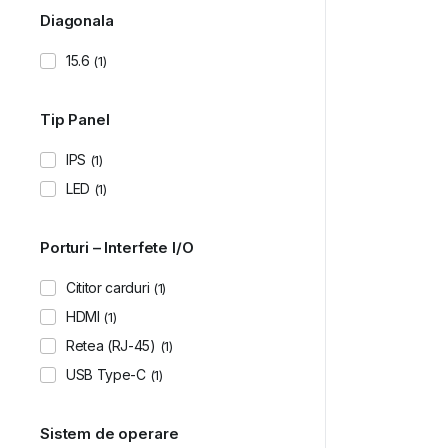
Diagonala
15.6
(1)
Tip Panel
IPS
(1)
LED
(1)
Porturi – Interfete I/O
Cititor carduri
(1)
HDMI
(1)
Retea (RJ-45)
(1)
USB Type-C
(1)
Sistem de operare