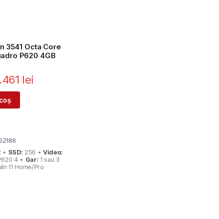
on 3541 Octa Core
uadro P620 4GB
.461
lei
 coș
52186
2 •
SSD:
256 •
Video:
P620 4 •
Gar:
1 sau 3
in 11 Home/Pro