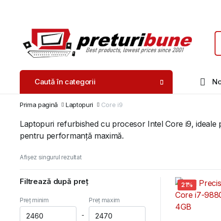
Caută în categorii
No
Prima pagină
Laptopuri
Core i9
Laptopuri refurbished cu procesor Intel Core i9, ideale
pentru performanță maximă.
Afișez singurul rezultat
Filtrează după preț
21%
Preț minim
Preț maxim
-