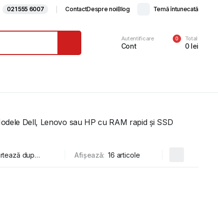
021 555 6007
Contact
Despre noi
Blog
Temă întunecată
Autentificare
Total
0
Cont
0
lei
g. Modele Dell, Lenovo sau HP cu RAM rapid și SSD
Afișează: