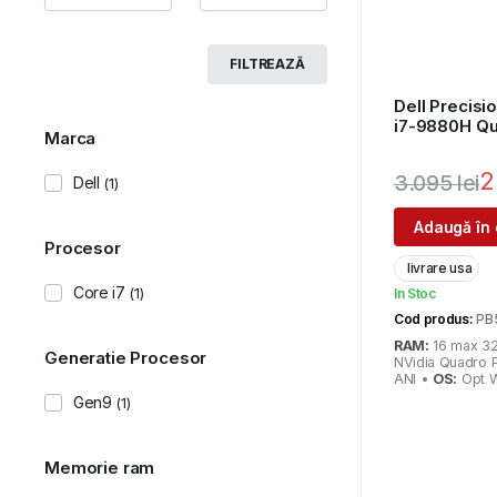
FILTREAZĂ
Dell Precisi
i7-9880H Q
Marca
2
3.095
lei
Dell
(1)
Prețul
Prețul
Adaugă în
Procesor
inițial
curent
livrare usa
a
este:
Core i7
(1)
In Stoc
fost:
2.461 lei.
Cod produs:
PB
RAM:
16 max 3
Generatie Procesor
3.095 lei.
NVidia Quadro 
ANI •
OS:
Opt W
Gen9
(1)
Memorie ram