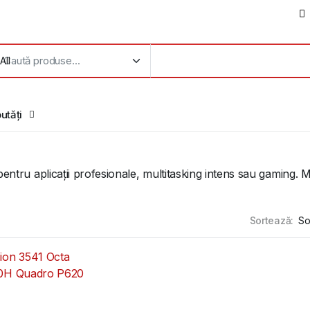
utăți
 pentru aplicații profesionale, multitasking intens sau gamin
Sortează: