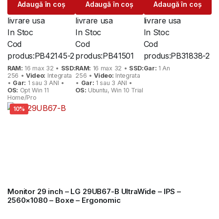
Adaugă în coș
Adaugă în coș
Adaugă în coș
a
este:
a
este:
a
este:
fost:
1.405 lei.
fost:
585 lei.
fost:
1.009 lei.
livrare usa
livrare usa
livrare usa
1.655 lei.
690 lei.
1.100 lei.
In Stoc
In Stoc
In Stoc
Cod
Cod
Cod
produs:
PB42145-2
produs:
PB41501
produs:
PB31838-2
RAM:
16 max 32 •
SSD:
RAM:
16 max 32 •
SSD:
Gar:
1 An
256 •
Video:
Integrata
256 •
Video:
Integrata
•
Gar:
1 sau 3 ANI •
•
Gar:
1 sau 3 ANI •
OS:
Opt Win 11
OS:
Ubuntu, Win 10 Trial
Home/Pro
10%
Monitor 29 inch – LG 29UB67-B UltraWide – IPS –
2560×1080 – Boxe – Ergonomic