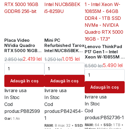
Placa Video
Mini PC
NVidia Quadro
Refurbished Tarox
Lenovo ThinkPad
RTX 5000 16GB
Intel NUC8i5BEK
P17 Gen 1 – Intel
GDDR6 256-bit
i5-8259U
Xeon W-10855M –
2.419
lei
1.015
lei
2.850
lei
1.250
lei
64GB DDR4 – 1TB
5.490
lei
6.560
lei
Prețul
Prețul
Prețul
Prețul
SSD NVMe –
Prețul
Prețul
NVIDIA Quadro
inițial
curent
inițial
curent
RTX 5000 16GB –
inițial
curent
Adaugă în coș
Adaugă în coș
a
este:
a
este:
17.3″
Adaugă în coș
a
este:
fost:
2.419 lei.
fost:
1.015 lei.
livrare usa
livrare usa
fost:
5.490 lei.
livrare usa
2.850 lei.
1.250 lei.
In Stoc
In Stoc
6.560 lei.
In Stoc
Cod
Cod
Cod
produs:
PB82599
produs:
PB42454-
produs:
PB52736-1
1
Gar:
1 An
RAM:
64 •
SSD:
1 TB •
RAM:
8 max 32 •
SSD: