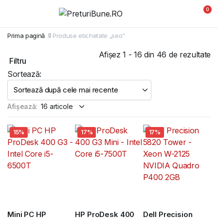
0
Prima pagină
Produse etichetate „seo”
So
Afișez 1 - 16 din 46 de rezultate
Filtru
d
Sortează:
ce
m
re
Afișează:
15%
17%
17%
Mini PC HP
HP ProDesk 400
Dell Precision