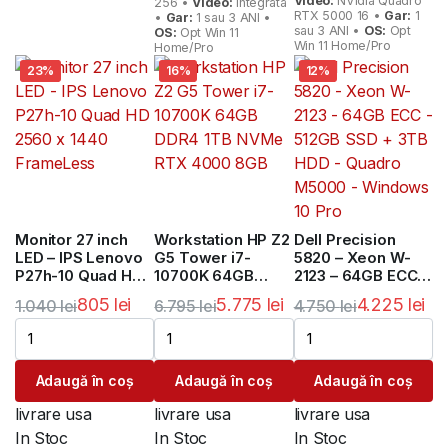
Video:
NVidia Quadro
256 •
Video:
Integrata
RTX 5000 16 •
Gar:
1
•
Gar:
1 sau 3 ANI •
sau 3 ANI •
OS:
Opt
OS:
Opt Win 11
Win 11 Home/Pro
Home/Pro
23%
16%
12%
Monitor 27 inch
Workstation HP Z2
Dell Precision
LED – IPS Lenovo
G5 Tower i7-
5820 – Xeon W-
P27h-10 Quad HD
10700K 64GB
2123 – 64GB ECC –
2560 x 1440
DDR4 1TB NVMe
512GB SSD + 3TB
805
lei
5.775
lei
4.225
lei
1.040
lei
6.795
lei
4.750
lei
FrameLess
RTX 4000 8GB
HDD – Quadro
Prețul
Prețul
Prețul
Prețul
Prețul
Prețul
M5000 – Windows
10 Pro
inițial
curent
inițial
curent
inițial
curent
Adaugă în coș
Adaugă în coș
Adaugă în coș
a
este:
a
este:
a
este:
fost:
805 lei.
fost:
5.775 lei.
fost:
4.225 lei.
livrare usa
livrare usa
livrare usa
1.040 lei.
6.795 lei.
4.750 lei.
In Stoc
In Stoc
In Stoc