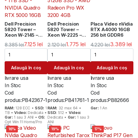
Dell Precision
Dell Precision
Placa Video nVidia
5820 Tower –
5820 Tower –
RTX A4000 16GB
Xeon W-2145 –
Xeon W-2225 –
256 bit GDDR6
128GB DDR4 ECC –
32GB DDR4 ECC –
7.125
lei
1.775
lei
3.389
lei
8.385
lei
2.120
lei
4.220
lei
1TB SSD – NVIDIA
512GB SSD – AMD
Prețul
Prețul
Prețul
Prețul
Prețul
Prețul
Quadro RTX 5000
Radeon Pro WX
16GB
3200 4GB
inițial
curent
inițial
curent
inițial
curent
Adaugă în coș
Adaugă în coș
Adaugă în coș
a
este:
a
este:
a
este:
fost:
7.125 lei.
fost:
1.775 lei.
fost:
3.389 lei.
livrare usa
livrare usa
livrare usa
8.385 lei.
2.120 lei.
4.220 lei.
In Stoc
In Stoc
In Stoc
Cod
Cod
Cod
produs:
PB42367-1
produs:
PB41761-1
produs:
PB82666
RAM:
128 ECC •
SSD:
1
RAM:
32 max 64 •
Gar:
1 An
TB •
Video:
Dedicata •
SSD:
512 •
Video:
Gar:
1 sau 3 ANI •
OS:
Dedicata •
Gar:
1 sau 3
Opt Win 11 Home/Pro
ANI
16%
19%
17%