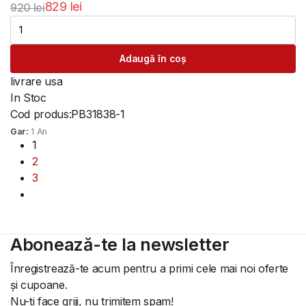
829
lei
920
lei
Prețul
Prețul
inițial
curent
Adaugă în coș
a
este:
fost:
829 lei.
livrare usa
920 lei.
In Stoc
Cod produs:
PB31838-1
Gar:
1 An
1
2
3
Abonează-te la newsletter
Înregistrează-te acum pentru a primi cele mai noi oferte
și cupoane.
Nu-ți face griji, nu trimitem spam!