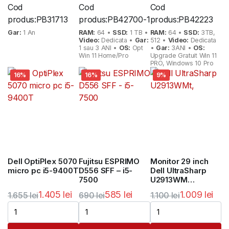
Cod
Cod
Cod
produs:
PB31713
produs:
PB42700-1
produs:
PB42223
Gar:
1 An
RAM:
64 •
SSD:
1 TB •
RAM:
64 •
SSD:
3TB,
Video:
Dedicata •
Gar:
512 •
Video:
Dedicata
1 sau 3 ANI •
OS:
Opt
•
Gar:
3ANI •
OS:
Win 11 Home/Pro
Upgrade Gratuit Win 11
PRO, Windows 10 Pro
16%
16%
9%
Dell OptiPlex 5070
Fujitsu ESPRIMO
Monitor 29 inch
micro pc i5-9400T
D556 SFF – i5-
Dell UltraSharp
7500
U2913WM
UltraWide IPS
1.405
lei
585
lei
1.009
lei
1.655
lei
690
lei
1.100
lei
2560×1080
Prețul
Prețul
Prețul
Prețul
Prețul
Prețul
inițial
curent
inițial
curent
inițial
curent