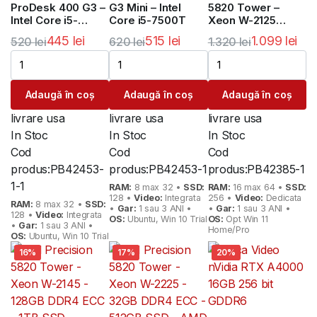
ProDesk 400 G3 –
G3 Mini – Intel
5820 Tower –
Intel Core i5-
Core i5-7500T
Xeon W-2125
6500T
NVIDIA Quadro
445
lei
515
lei
1.099
lei
520
lei
620
lei
1.320
lei
P400 2GB
Prețul
Prețul
Prețul
Prețul
Prețul
Prețul
inițial
curent
inițial
curent
inițial
curent
Adaugă în coș
Adaugă în coș
Adaugă în coș
a
este:
a
este:
a
este:
fost:
445 lei.
fost:
515 lei.
fost:
1.099 lei.
livrare usa
livrare usa
livrare usa
520 lei.
620 lei.
1.320 lei.
In Stoc
In Stoc
In Stoc
Cod
Cod
Cod
produs:
PB42453-
produs:
PB42453-1
produs:
PB42385-1
1-1
RAM:
8 max 32 •
SSD:
RAM:
16 max 64 •
SSD:
128 •
Video:
Integrata
256 •
Video:
Dedicata
RAM:
8 max 32 •
SSD:
•
Gar:
1 sau 3 ANI •
•
Gar:
1 sau 3 ANI •
128 •
Video:
Integrata
OS:
Ubuntu, Win 10 Trial
OS:
Opt Win 11
•
Gar:
1 sau 3 ANI •
Home/Pro
OS:
Ubuntu, Win 10 Trial
16%
17%
20%