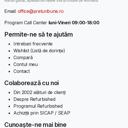
Număr gratuit, apelabil din rețele fixe și mobile din România.
Email:
office@preturibune.ro
Program Call Center
luni-Vineri 09:00-18:00
Permite-ne să te ajutăm
Intrebari frecvente
Wishlist (Listă de dorințe)
Compară
Contul meu
Contact
Colaborează cu noi
Din 2002 alături de clienți
Despre Refurbished
Programul Refurbished
Achiziții prin SICAP / SEAP
Cunoaște-ne mai bine