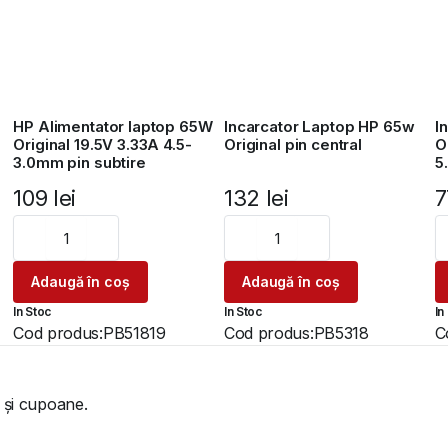
HP Alimentator laptop 65W
Incarcator Laptop HP 65w
I
Original 19.5V 3.33A 4.5-
Original pin central
O
3.0mm pin subtire
5
109
lei
132
lei
Adaugă în coș
Adaugă în coș
In Stoc
In Stoc
In
Cod produs:
PB51819
Cod produs:
PB5318
C
 și cupoane.