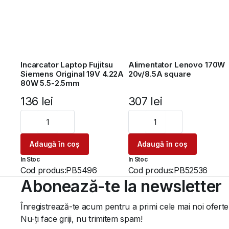
Incarcator Laptop Fujitsu
Alimentator Lenovo 170W
Siemens Original 19V 4.22A
20v/8.5A square
80W 5.5-2.5mm
136
lei
307
lei
Adaugă în coș
Adaugă în coș
In Stoc
In Stoc
Cod produs:
PB5496
Cod produs:
PB52536
Abonează-te la newsletter
Înregistrează-te acum pentru a primi cele mai noi oferte
Nu-ți face griji, nu trimitem spam!