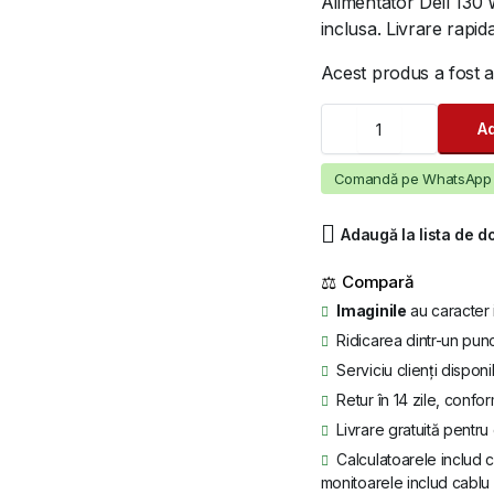
Alimentator Dell 130 W
inclusa. Livrare rapida
Acest produs a fost 
Alimentator
Ad
Dell
130
Watt
Comandă pe WhatsApp
19.5v
6.7a
Adaugă la lista de d
pin
quantity
⚖
Imaginile
au caracter 
Ridicarea dintr-un punc
Serviciu clienți disponi
Retur în 14 zile, confor
Livrare gratuită pentr
Calculatoarele includ c
monitoarele includ cablu 