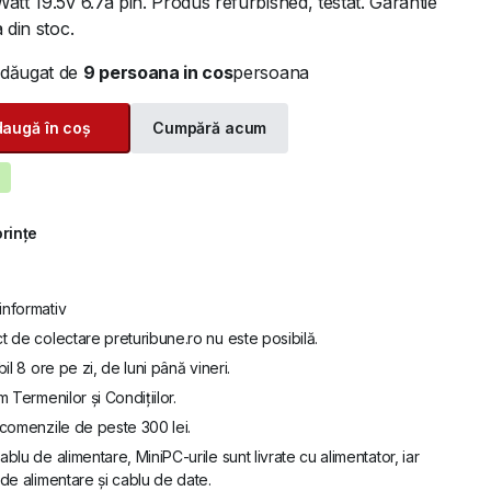
att 19.5v 6.7a pin. Produs refurbished, testat. Garantie
 din stoc.
adăugat de
9 persoana in cos
persoana
augă în coș
Cumpără acum
orințe
informativ
t de colectare preturibune.ro nu este posibilă.
bil 8 ore pe zi, de luni până vineri.
m Termenilor și Condițiilor.
u comenzile de peste 300 lei.
ablu de alimentare, MiniPC-urile sunt livrate cu alimentator, iar
de alimentare și cablu de date.