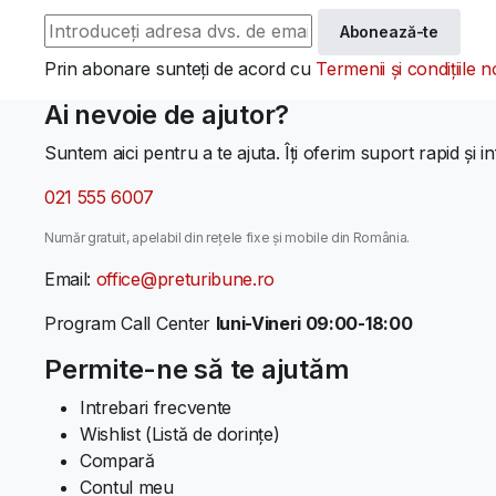
Abonează-te
Prin abonare sunteți de acord cu
Termenii și condițiile n
Ai nevoie de ajutor?
Suntem aici pentru a te ajuta. Îți oferim suport rapid și in
021 555 6007
Număr gratuit, apelabil din rețele fixe și mobile din România.
Email:
office@preturibune.ro
Program Call Center
luni-Vineri 09:00-18:00
Permite-ne să te ajutăm
Intrebari frecvente
Wishlist (Listă de dorințe)
Compară
Contul meu