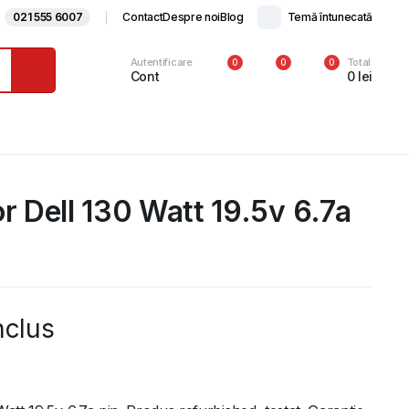
021 555 6007
Contact
Despre noi
Blog
Temă întunecată
Autentificare
Total
0
0
0
Cont
0
lei
r Dell 130 Watt 19.5v 6.7a
nclus