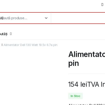
utăți
Alimentator Dell 130 Watt 19.5v 6.7a pin
Alimentato
pin
154
lei
TVA I
In Stoc