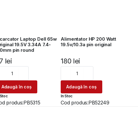
ncarcator Laptop Dell 65w
Alimentator HP 200 Watt
riginal 19.5V 3.34A 7.4-
19.5v/10.3a pin original
.0mm pin round
77
lei
180
lei
Adaugă în coș
Adaugă în coș
 Stoc
In Stoc
od produs:
PB5315
Cod produs:
PB52249