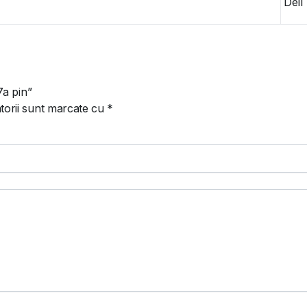
Dell
7a pin”
torii sunt marcate cu
*