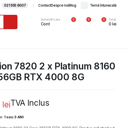
021 555 6007
Contact
Despre noi
Blog
Temă întunecată
Autentificare
Total
0
0
0
Cont
0
lei
sion 7820 2 x Platinum 8160
256GB RTX 4000 8G
TVA Inclus
9
lei
ie:
1 sau 3 ANI