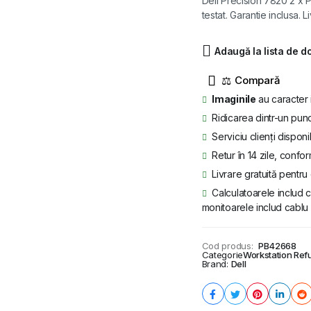
Dell Precision 7820 2 x
testat. Garantie inclusa. L
a
este:
fost:
8.389 lei.
Adaugă la lista de d
9.869 lei.
⚖
Imaginile
au caracter 
Ridicarea dintr-un punc
Serviciu clienți disponi
Retur în 14 zile, confor
Livrare gratuită pentr
Calculatoarele includ c
monitoarele includ cablu 
Cod produs:
PB42668
Categorie
Workstation Ref
Brand:
Dell