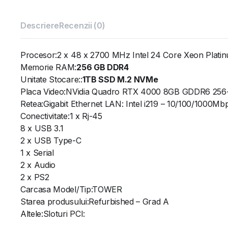
Descriere
Recenzii (0)
Procesor:2 x 48 x 2700 MHz Intel 24 Core Xeon Plat
Memorie RAM:
256 GB DDR4
Unitate Stocare::
1TB SSD M.2 NVMe
Placa Video:NVidia Quadro RTX 4000 8GB GDDR6 256-b
Retea:Gigabit Ethernet LAN: Intel i219 – 10/100/1000Mb
Conectivitate:1 x Rj-45
8 x USB 3.1
2 x USB Type-C
1 x Serial
2 x Audio
2 x PS2
Carcasa Model/Tip:TOWER
Starea produsului:Refurbished – Grad A
Altele:Sloturi PCI: