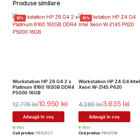
Produse similare
15%
16%
Workstation HP Z6 G4 2 x
Workstation HP Z4 G4 Intel
Platinum 8160 192GB DDR4
Xeon W-2145 P620
P5000 16GB
10.950
lei
3.635
lei
12.776
lei
4.280
lei
Prețul
Prețul
Prețul
Prețul
Adaugă în coș
Adaugă în coș
inițial
curent
inițial
curent
In Stoc
In Stoc
a
este:
a
este:
Cod produs:
PB42527
Cod produs:
PB42019