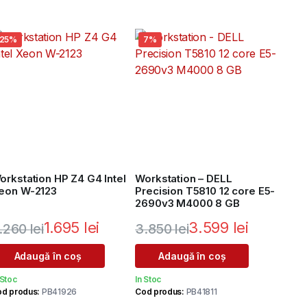
25%
7%
orkstation HP Z4 G4 Intel
Workstation – DELL
eon W-2123
Precision T5810 12 core E5-
2690v3 M4000 8 GB
1.695
lei
3.599
lei
.260
lei
3.850
lei
rețul
rețul
Prețul
Prețul
Adaugă în coș
Adaugă în coș
nițial
urent
inițial
curent
 Stoc
In Stoc
ste:
a
este:
d produs:
PB41926
Cod produs:
PB41811