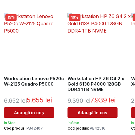
15%
16%
Workstation Lenovo P520c
Workstation HP Z6 G4 2 x
W
W-2125 Quadro P5000
Gold 6138 P4000 128GB
X
DDR4 1TB NVME
5.655
lei
7.939
lei
6.652
lei
9.390
lei
2
Prețul
Prețul
Prețul
Prețul
P
P
Adaugă în coș
Adaugă în coș
inițial
curent
inițial
curent
i
c
In Stoc
In Stoc
In
a
este:
a
este:
a
e
Cod produs:
PB42407
Cod produs:
PB42516
Co