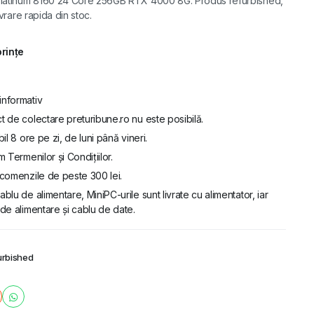
 Platinum 8160 24 Core 256GB RTX 4000 8G. Produs refurbished,
ivrare rapida din stoc.
orințe
informativ
t de colectare preturibune.ro nu este posibilă.
bil 8 ore pe zi, de luni până vineri.
m Termenilor și Condițiilor.
u comenzile de peste 300 lei.
ablu de alimentare, MiniPC-urile sunt livrate cu alimentator, iar
de alimentare și cablu de date.
urbished