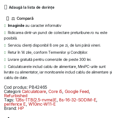
fost:
1.089 lei.
Adaugă la lista de dorințe
1.319 lei.
⚖
Imaginile
au caracter informativ
Ridicarea dintr-un punct de colectare preturibune.ro nu este
posibilă.
Serviciu clienți disponibil 8 ore pe zi, de luni până vineri.
Retur în 14 zile, conform Termenilor și Condițiilor.
Livrare gratuită pentru comenzile de peste 300 lei.
Calculatoarele includ cablu de alimentare, MiniPC-urile sunt
livrate cu alimentator, iar monitoarele includ cablu de alimentare și
cablu de date.
Cod produs:
PB42465
Categorii
Calculatoare
,
Core i5
,
Google Feed
,
Refurbished
Tags:
128s-1TB(2.5-nvme)E
,
8s-16-32-SODIM-E
,
periferice E
,
W10inc-W11-E
Brand:
HP