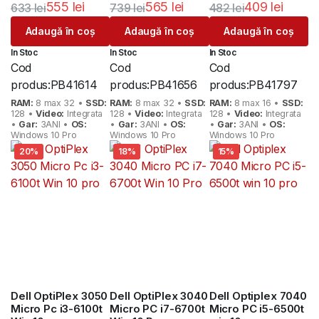
555
lei
565
lei
409
lei
633
lei
739
lei
482
lei
Prețul
Prețul
Prețul
Prețul
Prețul
Prețul
Adaugă în coș
Adaugă în coș
Adaugă în coș
inițial
curent
inițial
curent
inițial
curent
In Stoc
In Stoc
In Stoc
a
este:
a
este:
a
este:
Cod
Cod
Cod
fost:
555 lei.
fost:
565 lei.
fost:
409 lei.
produs:
PB41614
produs:
PB41656
produs:
PB41797
633 lei.
739 lei.
482 lei.
RAM:
8 max 32 •
SSD:
RAM:
8 max 32 •
SSD:
RAM:
8 max 16 •
SSD:
128 •
Video:
Integrata
128 •
Video:
Integrata
128 •
Video:
Integrata
•
Gar:
3ANI •
OS:
•
Gar:
3ANI •
OS:
•
Gar:
3ANI •
OS:
Windows 10 Pro
Windows 10 Pro
Windows 10 Pro
20%
18%
15%
Dell OptiPlex 3050
Dell OptiPlex 3040
Dell Optiplex 7040
Micro Pc i3-6100t
Micro PC i7-6700t
Micro PC i5-6500t