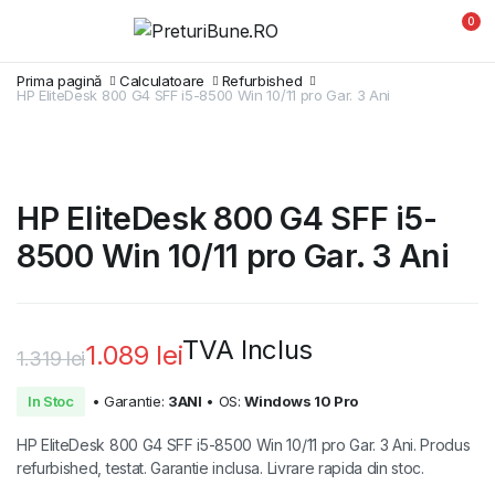
0
Prima pagină
Calculatoare
Refurbished
HP EliteDesk 800 G4 SFF i5-8500 Win 10/11 pro Gar. 3 Ani
HP EliteDesk 800 G4 SFF i5-
8500 Win 10/11 pro Gar. 3 Ani
TVA Inclus
1.089
lei
1.319
lei
Prețul
Prețul
In Stoc
• Garantie:
3ANI
• OS:
Windows 10 Pro
inițial
curent
HP EliteDesk 800 G4 SFF i5-8500 Win 10/11 pro Gar. 3 Ani. Produs
a
este:
refurbished, testat. Garantie inclusa. Livrare rapida din stoc.