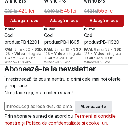
Win 10 pro
Win 10 Pro
win 10 pro
429
lei
845
lei
555
lei
532
lei
1.019
lei
648
lei
Prețul
Prețul
Prețul
Prețul
Prețul
Prețul
Adaugă în coș
Adaugă în coș
Adaugă în coș
inițial
curent
inițial
curent
inițial
curent
In Stoc
In Stoc
In Stoc
a
este:
a
este:
a
este:
Cod
Cod
Cod
fost:
429 lei.
fost:
845 lei.
fost:
555 lei.
produs:
PB42201
produs:
PB41805
produs:
PB41920
532 lei.
1.019 lei.
648 lei.
RAM:
8 max 32 •
SSD:
RAM:
8 max 16 •
SSD:
RAM:
8 max 32 •
SSD:
128 •
Video:
Integrata
128 •
Video:
Integrata
128 •
Video:
Integrata
•
Gar:
3ANI •
OS:
•
Gar:
3ANI •
OS:
•
Gar:
3ANI •
OS:
Windows 10 Pro
Windows 10 Pro
Windows 10 Pro
Abonează-te la newsletter
Înregistrează-te acum pentru a primi cele mai noi oferte
și cupoane.
Nu-ți face griji, nu trimitem spam!
Abonează-te
Prin abonare sunteți de acord cu
Termenii și condițiile
noastre și Politica de confidențialitate și cookie-uri.