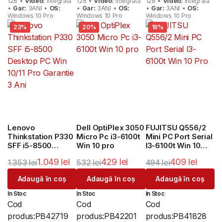
128 •
Video:
Integrata
128 •
Video:
Integrata
128 •
Video:
Integrata
•
Gar:
3ANI •
OS:
•
Gar:
3ANI •
OS:
•
Gar:
3ANI •
OS:
Windows 10 Pro
Windows 10 Pro
Windows 10 Pro
23%
20%
18%
Lenovo
Dell OptiPlex 3050
FUJITSU Q556/2
Thinkstation P330
Micro Pc i3-6100t
Mini PC Port Serial
SFF i5-8500
Win 10 pro
I3-6100t Win 10
Desktop PC Win
Pro
1.049
lei
429
lei
409
lei
1.353
lei
532
lei
494
lei
10/11 Pro Garantie
3 Ani
Prețul
Prețul
Prețul
Prețul
Prețul
Prețul
Adaugă în coș
Adaugă în coș
Adaugă în coș
inițial
curent
inițial
curent
inițial
curent
In Stoc
In Stoc
In Stoc
a
este:
a
este:
a
este:
Cod
Cod
Cod
fost:
1.049 lei.
fost:
429 lei.
fost:
409 lei.
produs:
PB42719
produs:
PB42201
produs:
PB41828