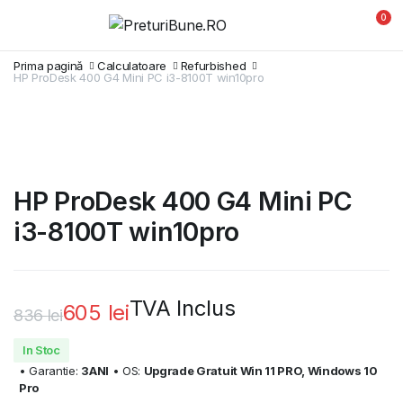
0
Prima pagină
Calculatoare
Refurbished
HP ProDesk 400 G4 Mini PC i3-8100T win10pro
HP ProDesk 400 G4 Mini PC
i3-8100T win10pro
TVA Inclus
605
lei
836
lei
Prețul
Prețul
In Stoc
inițial
curent
• Garantie:
3ANI
• OS:
Upgrade Gratuit Win 11 PRO, Windows 10
Pro