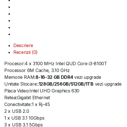
Descriere
Recenzii (0)
Procesor:4 x 3100 MHz Intel QUD Core i3-8100T
Processor 6M Cache, 3.10 GHz
Memorie RAM:
8-16-32 GB DDR4
vezi upgrade
Unitate Stocare::
128GB/256GB/512GB/1TB
vezi upgrade
Placa Video:Intel UHD Graphics 630
Retea:Gigabit Ethernet
Conectivitate:1 x Rj-45
2 x USB 2.0
1 x USB 3.1 10Gbps
3 x USB 3.1 5Gbps