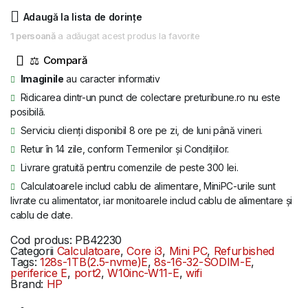
a
este:
Adaugă la lista de dorințe
fost:
605 lei.
1 persoană
a adăugat acest produs la favorite
836 lei.
⚖
Imaginile
au caracter informativ
Ridicarea dintr-un punct de colectare preturibune.ro nu este
posibilă.
Serviciu clienți disponibil 8 ore pe zi, de luni până vineri.
Retur în 14 zile, conform Termenilor și Condițiilor.
Livrare gratuită pentru comenzile de peste 300 lei.
Calculatoarele includ cablu de alimentare, MiniPC-urile sunt
livrate cu alimentator, iar monitoarele includ cablu de alimentare și
cablu de date.
Cod produs:
PB42230
Categorii
Calculatoare
,
Core i3
,
Mini PC
,
Refurbished
Tags:
128s-1TB(2.5-nvme)E
,
8s-16-32-SODIM-E
,
periferice E
,
port2
,
W10inc-W11-E
,
wifi
Brand:
HP