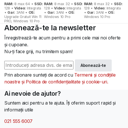
1.353 lei.
532 lei.
494 lei.
RAM:
8 max 64 •
SSD:
RAM:
8 max 32 •
SSD:
RAM:
8 max 32 •
SSD:
128 •
Video:
Integrata
128 •
Video:
Integrata
128 •
Video:
Integrata
•
Gar:
3ANI •
OS:
•
Gar:
3ANI •
OS:
•
Gar:
3ANI •
OS:
Upgrade Gratuit Win 11
Windows 10 Pro
Windows 10 Pro
PRO, Windows 10 Pro
Abonează-te la newsletter
Înregistrează-te acum pentru a primi cele mai noi oferte
și cupoane.
Nu-ți face griji, nu trimitem spam!
Abonează-te
Prin abonare sunteți de acord cu
Termenii și condițiile
noastre și Politica de confidențialitate și cookie-uri.
Ai nevoie de ajutor?
Suntem aici pentru a te ajuta. Îți oferim suport rapid și
informații utile
021 555 6007