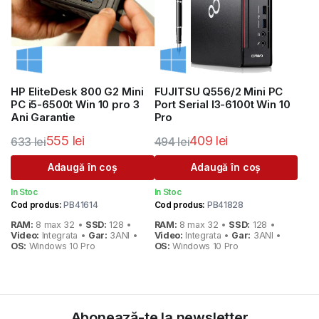
HP EliteDesk 800 G2 Mini
FUJITSU Q556/2 Mini PC
PC i5-6500t Win 10 pro 3
Port Serial I3-6100t Win 10
Ani Garantie
Pro
555
lei
409
lei
633
lei
494
lei
Prețul
Prețul
Prețul
Prețul
Adaugă în coș
Adaugă în coș
inițial
curent
inițial
curent
In Stoc
In Stoc
a
este:
a
este:
Cod produs:
PB41614
Cod produs:
PB41828
fost:
555 lei.
fost:
409 lei.
RAM:
8 max 32 •
SSD:
128 •
RAM:
8 max 32 •
SSD:
128 •
633 lei.
494 lei.
Video:
Integrata •
Gar:
3ANI •
Video:
Integrata •
Gar:
3ANI •
OS:
Windows 10 Pro
OS:
Windows 10 Pro
Abonează-te la newsletter