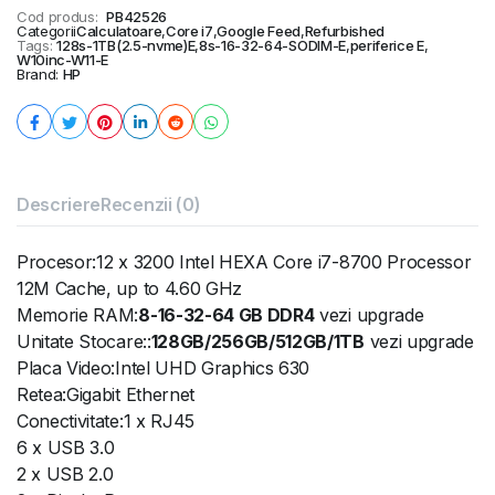
Cod produs:
PB42526
Categorii
Calculatoare
,
Core i7
,
Google Feed
,
Refurbished
Tags:
128s-1TB(2.5-nvme)E
,
8s-16-32-64-SODIM-E
,
periferice E
,
W10inc-W11-E
Brand:
HP
Descriere
Recenzii (0)
Procesor:12 x 3200 Intel HEXA Core i7-8700 Processor
12M Cache, up to 4.60 GHz
Memorie RAM:
8-16-32-64 GB DDR4
vezi upgrade
Unitate Stocare::
128GB/256GB/512GB/1TB
vezi upgrade
Placa Video:Intel UHD Graphics 630
Retea:Gigabit Ethernet
Conectivitate:1 x RJ45
6 x USB 3.0
2 x USB 2.0