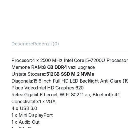
Descriere
Recenzii (0)
Procesor:4 x 2500 MHz Intel Core i5-7200U Processor
Memorie RAM:
8 GB DDR4
vezi upgrade
Unitate Stocare::
512GB SSD M.2 NVMe
Diagonala:15.6 inch Full HD LED Backlight Anti-Glare (
Placa Video:Intel HD Graphics 620
Retea:Gigabit Ethernet; WIFI 802.11 ac, Bluetooth 4.1
Conectivitate:1 x VGA
4 x USB 3.0
1 x Mini DisplayPort
1 x Audio Out