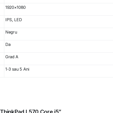
1920×1080
IPS, LED
Negru
Da
Grad A
1-3 sau 5 Ani
o ThinkPad L570 Core i5”