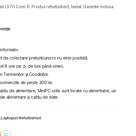
 L570 Core i5. Produs refurbished, testat. Garantie inclusa.
orințe
informativ
t de colectare preturibune.ro nu este posibilă.
bil 8 ore pe zi, de luni până vineri.
m Termenilor și Condițiilor.
u comenzile de peste 300 lei.
ablu de alimentare, MiniPC-urile sunt livrate cu alimentator, iar
de alimentare și cablu de date.
,
Laptopuri Refurbished