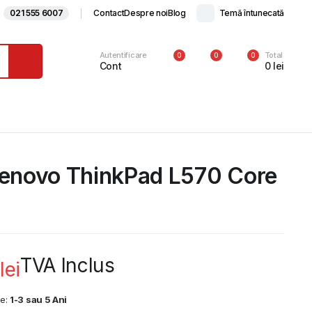
021 555 6007
Contact
Despre noi
Blog
Temă întunecată
Autentificare
Total
0
0
0
Cont
0
lei
Lenovo ThinkPad L570 Core
TVA Inclus
lei
ie:
1-3 sau 5 Ani