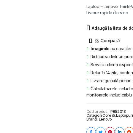
inițial
curent
Laptop – Lenovo ThinkPad
Livrare rapida din stoc.
a
este:
fost:
1.299 lei.
Adaugă la lista de d
1.732 lei.
⚖
Imaginile
au caracter 
Ridicarea dintr-un punc
Serviciu clienți disponi
Retur în 14 zile, confor
Livrare gratuită pentr
Calculatoarele includ c
monitoarele includ cablu 
Cod produs:
PB52013
Categorii
Core i5
,
Laptopuri
Brand:
Lenovo