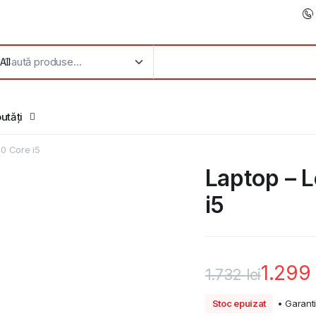
utăți
0 Core i5
Laptop – 
i5
1.299
1.732
lei
Prețul
Prețul
Stoc epuizat
• Garant