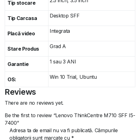
2.5 inch, 3.5 inch
Tip stocare
Desktop SFF
Tip Carcasa
Integrata
Placă video
Grad A
Stare Produs
1 sau 3 ANI
Garantie
Win 10 Trial, Ubuntu
OS:
Reviews
There are no reviews yet.
Be the first to review “Lenovo ThinkCentre M710 SFF I5-
7400”
Adresa ta de email nu va fi publicată.
Câmpurile
obligatorii sunt marcate cu
*