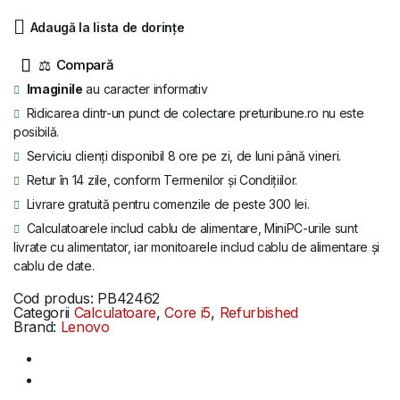
fost:
555 lei.
Adaugă la lista de dorințe
740 lei.
⚖
Imaginile
au caracter informativ
Ridicarea dintr-un punct de colectare preturibune.ro nu este
posibilă.
Serviciu clienți disponibil 8 ore pe zi, de luni până vineri.
Retur în 14 zile, conform Termenilor și Condițiilor.
Livrare gratuită pentru comenzile de peste 300 lei.
Calculatoarele includ cablu de alimentare, MiniPC-urile sunt
livrate cu alimentator, iar monitoarele includ cablu de alimentare și
cablu de date.
Cod produs:
PB42462
Categorii
Calculatoare
,
Core i5
,
Refurbished
Brand:
Lenovo