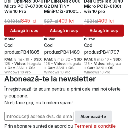
Dell OptiPlex 3040
HP EliteDesk 800
Dell OptiPlex 3040
Micro PC i7-6700t
G2 DM TINY
Micro PC i3-6100t
Win 10 Pro
MiniPC i3-6100t
win 10 pro
W10 Pro 3 ani
845
lei
409
lei
409
lei
1.019
lei
527
lei
482
lei
Garantie
Prețul
Prețul
Prețul
Prețul
Prețul
Prețul
Adaugă în coș
Adaugă în coș
Adaugă în coș
inițial
curent
inițial
curent
inițial
curent
In Stoc
In Stoc
In Stoc
a
este:
a
este:
a
este:
Cod
Cod
Cod
fost:
845 lei.
fost:
409 lei.
fost:
409 lei.
produs:
PB41805
produs:
PB41489
produs:
PB41797
1.019 lei.
527 lei.
482 lei.
RAM:
8 max 16 •
SSD:
RAM:
8 max 32 •
SSD:
RAM:
8 max 16 •
SSD:
128 •
Video:
Integrata
128 •
Video:
Integrata
128 •
Video:
Integrata
•
Gar:
3ANI •
OS:
•
Gar:
3ANI •
OS:
•
Gar:
3ANI •
OS:
Windows 10 Pro
Windows 10 Pro
Windows 10 Pro
Abonează-te la newsletter
Înregistrează-te acum pentru a primi cele mai noi oferte
și cupoane.
Nu-ți face griji, nu trimitem spam!
Abonează-te
Prin abonare sunteți de acord cu
Termenii și condițiile