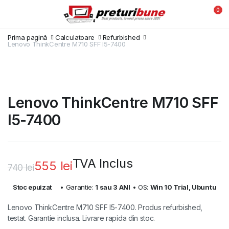
0
Prima pagină
Calculatoare
Refurbished
Lenovo ThinkCentre M710 SFF I5-7400
Lenovo ThinkCentre M710 SFF
I5-7400
TVA Inclus
555
lei
740
lei
Prețul
Prețul
Stoc epuizat
• Garantie:
1 sau 3 ANI
• OS:
Win 10 Trial, Ubuntu
inițial
curent
Lenovo ThinkCentre M710 SFF I5-7400. Produs refurbished,
a
este:
testat. Garantie inclusa. Livrare rapida din stoc.