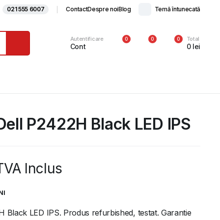
021 555 6007
Contact
Despre noi
Blog
Temă întunecată
Autentificare
Total
0
0
0
Cont
0
lei
Dell P2422H Black LED IPS
TVA Inclus
NI
H Black LED IPS. Produs refurbished, testat. Garantie