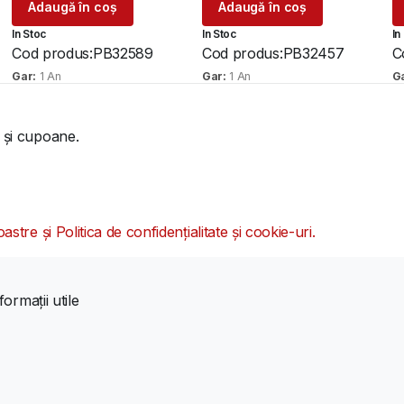
Adaugă în coș
Adaugă în coș
a
este:
a
e
In Stoc
In Stoc
In
fost:
675 lei.
f
6
Cod produs:
PB32589
Cod produs:
PB32457
C
1.038 lei.
1
Gar:
1 An
Gar:
1 An
G
 și cupoane.
oastre și Politica de confidențialitate și cookie-uri.
formații utile