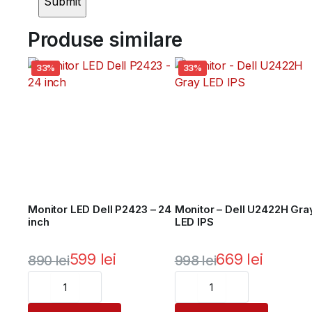
Produse similare
33%
33%
Monitor LED Dell P2423 – 24
Monitor – Dell U2422H Gra
inch
LED IPS
599
lei
669
lei
890
lei
998
lei
Prețul
Prețul
Prețul
Prețul
inițial
curent
inițial
curent