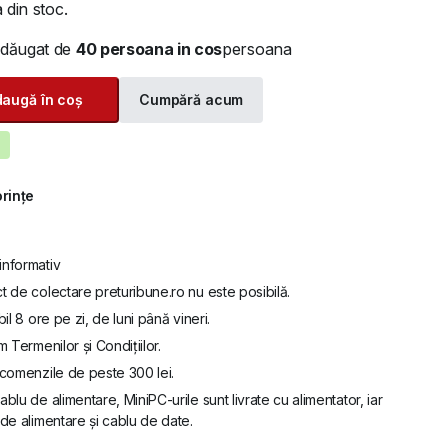
 din stoc.
adăugat de
40 persoana in cos
persoana
augă în coș
Cumpără acum
orințe
informativ
t de colectare preturibune.ro nu este posibilă.
bil 8 ore pe zi, de luni până vineri.
m Termenilor și Condițiilor.
u comenzile de peste 300 lei.
ablu de alimentare, MiniPC-urile sunt livrate cu alimentator, iar
de alimentare și cablu de date.