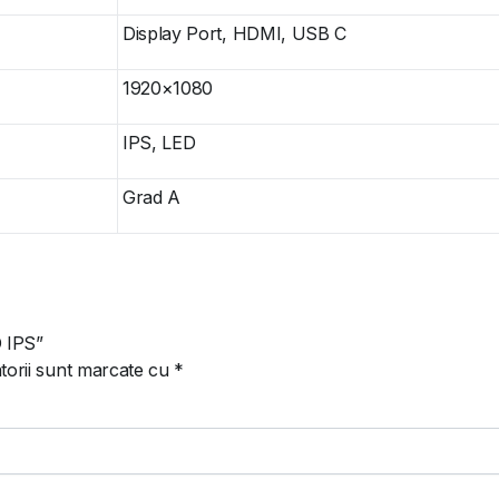
Display Port, HDMI, USB C
1920×1080
IPS, LED
Grad A
D IPS”
torii sunt marcate cu
*