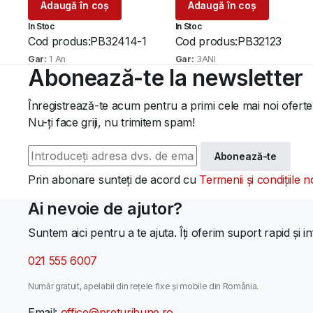
Adaugă în coș
Adaugă în coș
a
este:
a
este:
In Stoc
In Stoc
fost:
599 lei.
fost:
669 lei.
Cod produs:
PB32414-1
Cod produs:
PB32123
890 lei.
998 lei.
Gar:
1 An
Gar:
3ANI
Abonează-te la newsletter
Înregistrează-te acum pentru a primi cele mai noi oferte
Nu-ți face griji, nu trimitem spam!
Abonează-te
Prin abonare sunteți de acord cu
Termenii și condițiile n
Ai nevoie de ajutor?
Suntem aici pentru a te ajuta. Îți oferim suport rapid și in
021 555 6007
Număr gratuit, apelabil din rețele fixe și mobile din România.
Email:
office@preturibune.ro