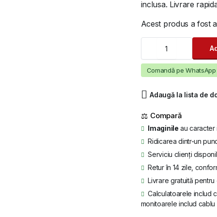
inclusa. Livrare rapida
a
este:
Acest produs a fost 
fost:
755 lei.
Monitor
923 lei.
Ad
-
Dell
P2422H
Comandă pe WhatsApp
Black
LED
Adaugă la lista de d
IPS
quantity
⚖
Imaginile
au caracter 
Ridicarea dintr-un punc
Serviciu clienți disponi
Retur în 14 zile, confor
Livrare gratuită pentr
Calculatoarele includ c
monitoarele includ cablu 