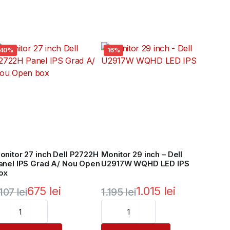
40%
16%
onitor 27 inch Dell P2722H
Monitor 29 inch – Dell
anel IPS Grad A/ Nou Open
U2917W WQHD LED IPS
ox
675
lei
1.015
lei
.107
lei
1.195
lei
rețul
rețul
Prețul
Prețul
nițial
urent
inițial
curent