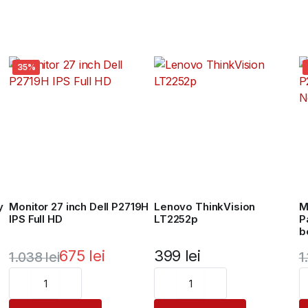
35%
y
Monitor 27 inch Dell P2719H
Lenovo ThinkVision
M
IPS Full HD
LT2252p
P
b
675
lei
399
lei
1.038
lei
1
Prețul
Prețul
P
P
inițial
curent
i
c