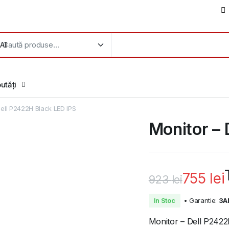
utăți
Dell P2422H Black LED IPS
Monitor – 
755
lei
923
lei
Prețul
Prețul
In Stoc
• Garantie:
3A
inițial
curent
Monitor – Dell P2422