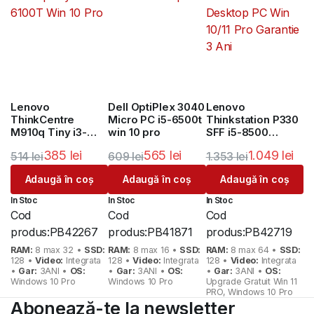
Lenovo
Dell OptiPlex 3040
Lenovo
ThinkCentre
Micro PC i5-6500t
Thinkstation P330
M910q Tiny i3-
win 10 pro
SFF i5-8500
6100T Win 10 Pro
Desktop PC Win
385
lei
565
lei
1.049
lei
514
lei
609
lei
1.353
lei
10/11 Pro Garantie
3 Ani
Prețul
Prețul
Prețul
Prețul
Prețul
Prețul
Adaugă în coș
Adaugă în coș
Adaugă în coș
inițial
curent
inițial
curent
inițial
curent
In Stoc
In Stoc
In Stoc
a
este:
a
este:
a
este:
Cod
Cod
Cod
fost:
385 lei.
fost:
565 lei.
fost:
1.049 lei.
produs:
PB42267
produs:
PB41871
produs:
PB42719
514 lei.
609 lei.
1.353 lei.
RAM:
8 max 32 •
SSD:
RAM:
8 max 16 •
SSD:
RAM:
8 max 64 •
SSD:
128 •
Video:
Integrata
128 •
Video:
Integrata
128 •
Video:
Integrata
•
Gar:
3ANI •
OS:
•
Gar:
3ANI •
OS:
•
Gar:
3ANI •
OS:
Windows 10 Pro
Windows 10 Pro
Upgrade Gratuit Win 11
PRO, Windows 10 Pro
Abonează-te la newsletter