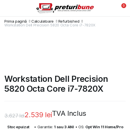
0
Prima pagină
Calculatoare
Refurbished
Workstation Dell Precision 5820 Octa Core i7-7820X
Workstation Dell Precision
5820 Octa Core i7-7820X
TVA Inclus
2.539
lei
3.627
lei
Prețul
Prețul
Stoc epuizat
• Garantie:
1 sau 3 ANI
• OS:
Opt Win 11 Home/Pro