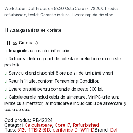
inițial
curent
Workstation Dell Precision 5820 Octa Core i7-7820X. Produs
a
este:
refurbished, testat. Garantie inclusa. Livrare rapida din stoc.
fost:
2.539 lei.
Adaugă la lista de dorințe
3.627 lei.
⚖
Imaginile
au caracter informativ
Ridicarea dintr-un punct de colectare preturibune.ro nu este
posibilă.
Serviciu clienți disponibil 8 ore pe zi, de luni până vineri.
Retur în 14 zile, conform Termenilor și Condițiilor.
Livrare gratuită pentru comenzile de peste 300 lei.
Calculatoarele includ cablu de alimentare, MiniPC-urile sunt
livrate cu alimentator, iar monitoarele includ cablu de alimentare și
cablu de date.
Cod produs:
PB42224
Categorii
Calculatoare
,
Core i7
,
Refurbished
Tags:
512s-1TB(2.5)D
,
periferice D
,
W11-D
Brand:
Dell