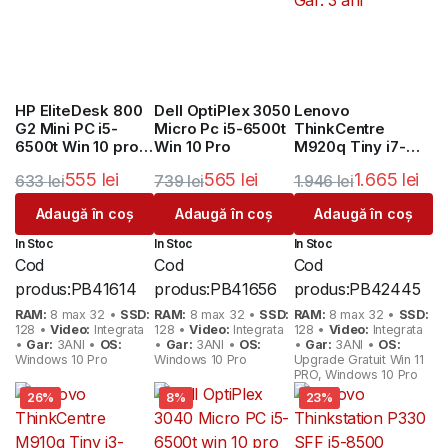
HP EliteDesk 800
Dell OptiPlex 3050
Lenovo
G2 Mini PC i5-
Micro Pc i5-6500t
ThinkCentre
6500t Win 10 pro 3
Win 10 Pro
M920q Tiny i7-
Ani Garantie
9700t windows
555
lei
565
lei
1.665
lei
633
lei
739
lei
1.946
lei
Gar. 3 ani
Prețul
Prețul
Prețul
Prețul
Prețul
Prețul
Adaugă în coș
Adaugă în coș
Adaugă în coș
inițial
curent
inițial
curent
inițial
curent
In Stoc
In Stoc
In Stoc
a
este:
a
este:
a
este:
Cod
Cod
Cod
fost:
555 lei.
fost:
565 lei.
fost:
1.665 lei.
produs:
PB41614
produs:
PB41656
produs:
PB42445
633 lei.
739 lei.
1.946 lei.
RAM:
8 max 32 •
SSD:
RAM:
8 max 32 •
SSD:
RAM:
8 max 32 •
SSD:
128 •
Video:
Integrata
128 •
Video:
Integrata
128 •
Video:
Integrata
•
Gar:
3ANI •
OS:
•
Gar:
3ANI •
OS:
•
Gar:
3ANI •
OS:
Windows 10 Pro
Windows 10 Pro
Upgrade Gratuit Win 11
PRO, Windows 10 Pro
26%
8%
23%