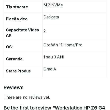
M.2 NVMe
Tip stocare
Dedicata
Placă video
Capacitate Video
2
GB
Opt Win 11 Home/Pro
OS:
1 sau 3 ANI
Garantie
Grad A
Stare Produs
Reviews
There are no reviews yet.
Be the first to review “Workstation HP Z6 G4