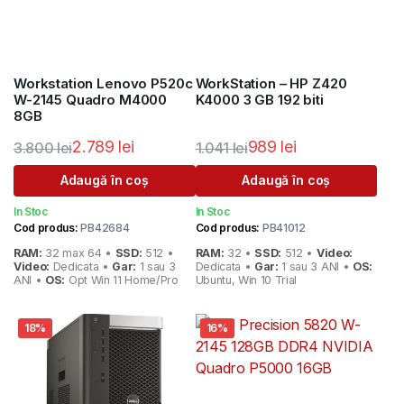
Workstation Lenovo P520c
WorkStation – HP Z420
W-2145 Quadro M4000
K4000 3 GB 192 biti
8GB
2.789
lei
989
lei
3.800
lei
1.041
lei
Prețul
Prețul
Prețul
Prețul
Adaugă în coș
Adaugă în coș
inițial
curent
inițial
curent
In Stoc
In Stoc
a
este:
a
este:
Cod produs:
PB42684
Cod produs:
PB41012
fost:
2.789 lei.
fost:
989 lei.
RAM:
32 max 64 •
SSD:
512 •
RAM:
32 •
SSD:
512 •
Video:
3.800 lei.
1.041 lei.
Video:
Dedicata •
Gar:
1 sau 3
Dedicata •
Gar:
1 sau 3 ANI •
OS:
ANI •
OS:
Opt Win 11 Home/Pro
Ubuntu, Win 10 Trial
18%
16%