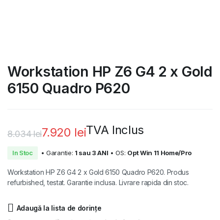
Workstation HP Z6 G4 2 x Gold
6150 Quadro P620
TVA Inclus
7.920
lei
8.034
lei
Prețul
Prețul
In Stoc
• Garantie:
1 sau 3 ANI
• OS:
Opt Win 11 Home/Pro
inițial
curent
Workstation HP Z6 G4 2 x Gold 6150 Quadro P620. Produs
a
este:
refurbished, testat. Garantie inclusa. Livrare rapida din stoc.
fost:
7.920 lei.
Adaugă la lista de dorințe
8.034 lei.