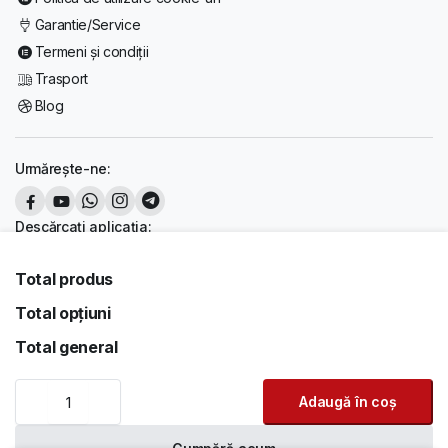
Garantie/Service
Termeni și condiții
Trasport
Blog
Urmărește-ne:
Descărcați aplicația:
Total produs
Total opțiuni
Copyright 2026 © PreturiBune. Toate drepturile rezervate. Realizat de
PreturiBune
Total general
Acceptăm:
Workstation
Adaugă în coș
HP
Z6
G4