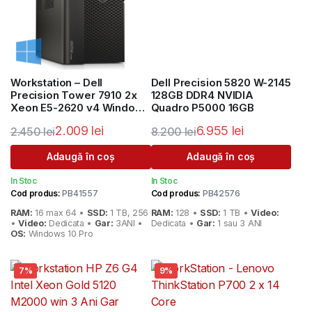
Workstation – Dell
Dell Precision 5820 W-2145
Precision Tower 7910 2x
128GB DDR4 NVIDIA
Xeon E5-2620 v4 Windows
Quadro P5000 16GB
10 Pro
2.009
lei
6.955
lei
2.450
lei
8.200
lei
Prețul
Prețul
Prețul
Prețul
Adaugă în coș
Adaugă în coș
inițial
curent
inițial
curent
In Stoc
In Stoc
a
este:
a
este:
Cod produs:
PB41557
Cod produs:
PB42576
fost:
2.009 lei.
fost:
6.955 lei.
RAM:
16 max 64 •
SSD:
1 TB, 256
RAM:
128 •
SSD:
1 TB •
Video:
2.450 lei.
8.200 lei.
•
Video:
Dedicata •
Gar:
3ANI •
Dedicata •
Gar:
1 sau 3 ANI
OS:
Windows 10 Pro
7%
9%