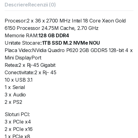
Descriere
Recenzii (0)
Procesor:2 x 36 x 2700 MHz Intel 18 Core Xeon Gold
6150 Processor 24.75M Cache, 2.70 GHz
Memorie RAM:
128 GB DDR4
Unitate Stocare::
1TB SSD M.2 NVMe NOU
Placa Video:NVidia Quadro P620 2GB GDDR5 128-bit 4 x
Mini DisplayPort
Retea:2 x Rj-45 Gigabit
Conectivitate:2 x Rj- 45
10 x USB 3.1
1 x Serial
3 x Audio
2 x PS2
Sloturi PCI:
3 x PCIe x4
2 x PCIe x16
1 x PCIe x8