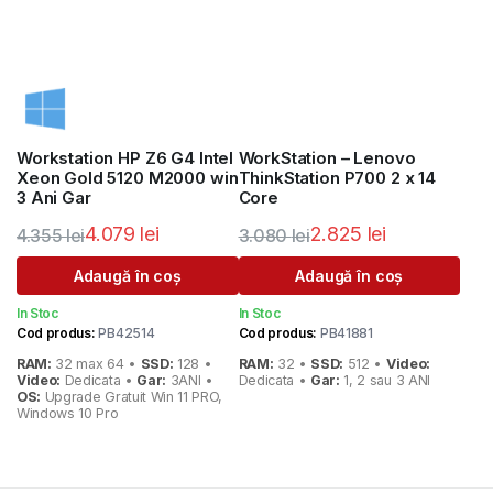
Workstation HP Z6 G4 Intel
WorkStation – Lenovo
Xeon Gold 5120 M2000 win
ThinkStation P700 2 x 14
3 Ani Gar
Core
4.079
lei
2.825
lei
4.355
lei
3.080
lei
Prețul
Prețul
Prețul
Prețul
Adaugă în coș
Adaugă în coș
inițial
curent
inițial
curent
In Stoc
In Stoc
a
este:
a
este:
Cod produs:
PB42514
Cod produs:
PB41881
fost:
4.079 lei.
fost:
2.825 lei.
RAM:
32 max 64 •
SSD:
128 •
RAM:
32 •
SSD:
512 •
Video:
4.355 lei.
3.080 lei.
Video:
Dedicata •
Gar:
3ANI •
Dedicata •
Gar:
1, 2 sau 3 ANI
OS:
Upgrade Gratuit Win 11 PRO,
Windows 10 Pro