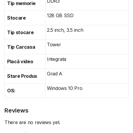
DDR3
Tip memorie
128 GB SSD
Stocare
2.5 inch, 3.5 inch
Tip stocare
Tower
Tip Carcasa
Integrata
Placă video
Grad A
Stare Produs
Windows 10 Pro
OS:
Reviews
There are no reviews yet.