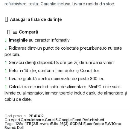
a
este:
refurbished, testat. Garantie inclusa. Livrare rapida din stoc.
fost:
545 lei.
Adaugă la lista de dorințe
696 lei.
⚖
Imaginile
au caracter informativ
Ridicarea dintr-un punct de colectare preturibune.ro nu este
posibilă.
Serviciu clienți disponibil 8 ore pe zi, de luni până vineri.
Retur în 14 zile, conform Termenilor și Condițiilor.
Livrare gratuită pentru comenzile de peste 300 lei.
Calculatoarele includ cablu de alimentare, MiniPC-urile sunt
livrate cu alimentator, iar monitoarele includ cablu de alimentare și
cablu de date.
Cod produs:
PB41412
Categorii
Calculatoare
,
Core i5
,
Google Feed
,
Refurbished
Tags:
128s-1TB(2.5-nvme)E
,
8s-16(3)-SODIM-E
,
periferice E
,
W10inc
Brand:
Dell