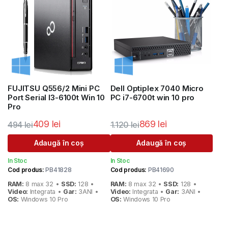
FUJITSU Q556/2 Mini PC
Dell Optiplex 7040 Micro
Port Serial I3-6100t Win 10
PC i7-6700t win 10 pro
Pro
409
lei
869
lei
494
lei
1.120
lei
Prețul
Prețul
Prețul
Prețul
Adaugă în coș
Adaugă în coș
inițial
curent
inițial
curent
In Stoc
In Stoc
a
este:
a
este:
Cod produs:
PB41828
Cod produs:
PB41690
fost:
409 lei.
fost:
869 lei.
RAM:
8 max 32 •
SSD:
128 •
RAM:
8 max 32 •
SSD:
128 •
494 lei.
1.120 lei.
Video:
Integrata •
Gar:
3ANI •
Video:
Integrata •
Gar:
3ANI •
OS:
Windows 10 Pro
OS:
Windows 10 Pro