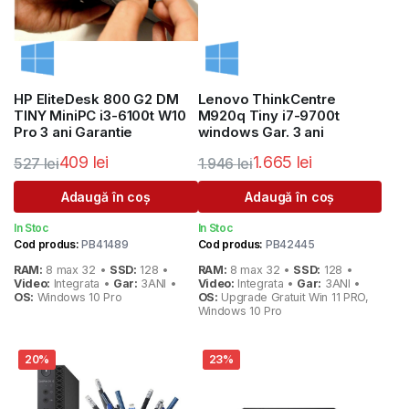
HP EliteDesk 800 G2 DM
Lenovo ThinkCentre
TINY MiniPC i3-6100t W10
M920q Tiny i7-9700t
Pro 3 ani Garantie
windows Gar. 3 ani
409
lei
1.665
lei
527
lei
1.946
lei
Prețul
Prețul
Prețul
Prețul
Adaugă în coș
Adaugă în coș
inițial
curent
inițial
curent
In Stoc
In Stoc
a
este:
a
este:
Cod produs:
PB41489
Cod produs:
PB42445
fost:
409 lei.
fost:
1.665 lei.
RAM:
8 max 32 •
SSD:
128 •
RAM:
8 max 32 •
SSD:
128 •
527 lei.
1.946 lei.
Video:
Integrata •
Gar:
3ANI •
Video:
Integrata •
Gar:
3ANI •
OS:
Windows 10 Pro
OS:
Upgrade Gratuit Win 11 PRO,
Windows 10 Pro
20%
23%