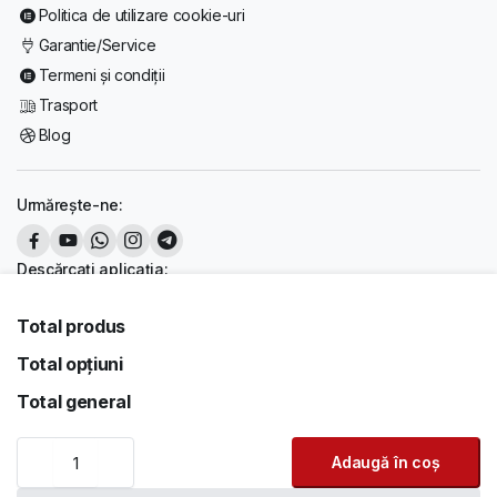
Politica de utilizare cookie-uri
Garantie/Service
Termeni și condiții
Trasport
Blog
Urmărește-ne:
Descărcați aplicația:
Total produs
Total opțiuni
Copyright 2026 © PreturiBune. Toate drepturile rezervate. Realizat de
PreturiBune
Total general
Acceptăm:
Dell
Adaugă în coș
OptiPlex
3040