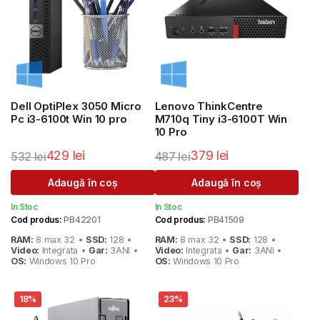
Dell OptiPlex 3050 Micro
Lenovo ThinkCentre
Pc i3-6100t Win 10 pro
M710q Tiny i3-6100T Win
10 Pro
429
lei
379
lei
532
lei
487
lei
Prețul
Prețul
Prețul
Prețul
Adaugă în coș
Adaugă în coș
inițial
curent
inițial
curent
In Stoc
In Stoc
a
este:
a
este:
Cod produs:
PB42201
Cod produs:
PB41509
fost:
429 lei.
fost:
379 lei.
RAM:
8 max 32 •
SSD:
128 •
RAM:
8 max 32 •
SSD:
128 •
532 lei.
487 lei.
Video:
Integrata •
Gar:
3ANI •
Video:
Integrata •
Gar:
3ANI •
OS:
Windows 10 Pro
OS:
Windows 10 Pro
18%
23%