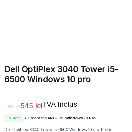
Dell OptiPlex 3040 Tower i5-
6500 Windows 10 pro
TVA Inclus
545
lei
696
lei
Prețul
Prețul
In Stoc
• Garantie:
3ANI
• OS:
Windows 10 Pro
inițial
curent
Dell OptiPlex 3040 Tower i5-6500 Windows 10 pro. Produs