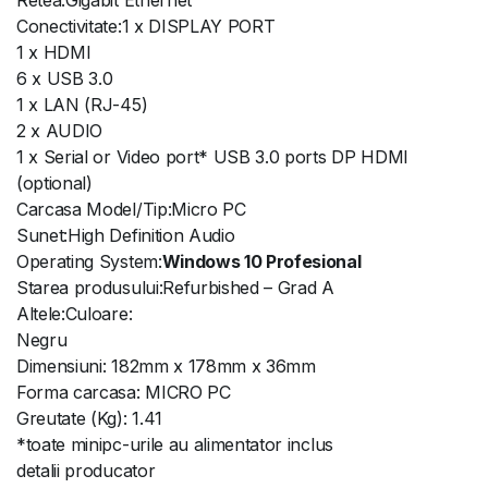
Conectivitate:1 x DISPLAY PORT
1 x HDMI
6 x USB 3.0
1 x LAN (RJ-45)
2 x AUDIO
1 x Serial or Video port* USB 3.0 ports DP HDMI
(optional)
Carcasa Model/Tip:Micro PC
Sunet:High Definition Audio
Operating System:
Windows 10 Profesional
Starea produsului:Refurbished – Grad A
Altele:Culoare:
Negru
Dimensiuni: 182mm x 178mm x 36mm
Forma carcasa: MICRO PC
Greutate (Kg): 1.41
*toate minipc-urile au alimentator inclus
detalii producator