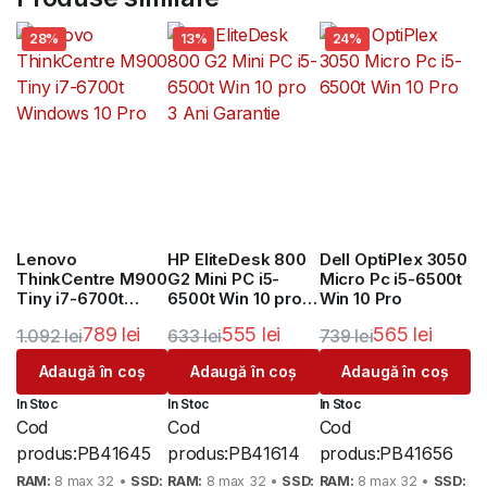
28%
13%
24%
Lenovo
HP EliteDesk 800
Dell OptiPlex 3050
ThinkCentre M900
G2 Mini PC i5-
Micro Pc i5-6500t
Tiny i7-6700t
6500t Win 10 pro 3
Win 10 Pro
Windows 10 Pro
Ani Garantie
789
lei
555
lei
565
lei
1.092
lei
633
lei
739
lei
Prețul
Prețul
Prețul
Prețul
Prețul
Prețul
Adaugă în coș
Adaugă în coș
Adaugă în coș
inițial
curent
inițial
curent
inițial
curent
In Stoc
In Stoc
In Stoc
a
este:
a
este:
a
este:
Cod
Cod
Cod
fost:
789 lei.
fost:
555 lei.
fost:
565 lei.
produs:
PB41645
produs:
PB41614
produs:
PB41656
1.092 lei.
633 lei.
739 lei.
RAM:
8 max 32 •
SSD:
RAM:
8 max 32 •
SSD:
RAM:
8 max 32 •
SSD: