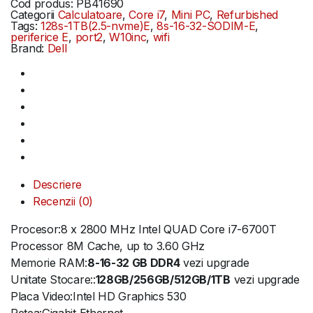
Cod produs:
PB41690
Categorii
Calculatoare
,
Core i7
,
Mini PC
,
Refurbished
Tags:
128s-1TB(2.5-nvme)E
,
8s-16-32-SODIM-E
,
periferice E
,
port2
,
W10inc
,
wifi
Brand:
Dell
Descriere
Recenzii (0)
Procesor:8 x 2800 MHz Intel QUAD Core i7-6700T
Processor 8M Cache, up to 3.60 GHz
Memorie RAM:
8-16-32 GB DDR4
vezi upgrade
Unitate Stocare::
128GB/256GB/512GB/1TB
vezi upgrade
Placa Video:Intel HD Graphics 530
Retea:Gigabit Ethernet