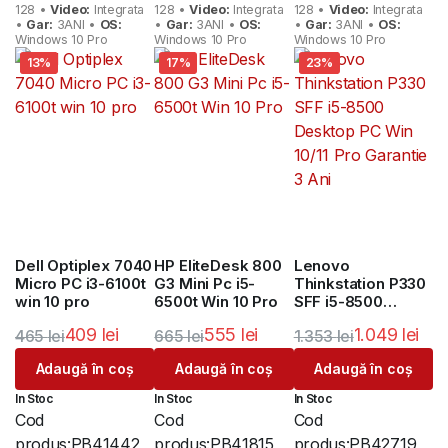
128 •
Video:
Integrata
128 •
Video:
Integrata
128 •
Video:
Integrata
•
Gar:
3ANI •
OS:
•
Gar:
3ANI •
OS:
•
Gar:
3ANI •
OS:
Windows 10 Pro
Windows 10 Pro
Windows 10 Pro
13%
17%
23%
Dell Optiplex 7040
HP EliteDesk 800
Lenovo
Micro PC i3-6100t
G3 Mini Pc i5-
Thinkstation P330
win 10 pro
6500t Win 10 Pro
SFF i5-8500
Desktop PC Win
409
lei
555
lei
1.049
lei
465
lei
665
lei
1.353
lei
10/11 Pro Garantie
3 Ani
Prețul
Prețul
Prețul
Prețul
Prețul
Prețul
Adaugă în coș
Adaugă în coș
Adaugă în coș
inițial
curent
inițial
curent
inițial
curent
In Stoc
In Stoc
In Stoc
a
este:
a
este:
a
este:
Cod
Cod
Cod
fost:
409 lei.
fost:
555 lei.
fost:
1.049 lei.
produs:
PB41442
produs:
PB41815
produs:
PB42719