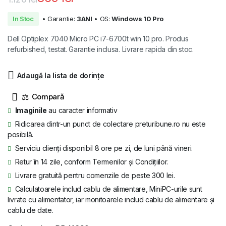
Prețul
Prețul
In Stoc
• Garantie:
3ANI
• OS:
Windows 10 Pro
inițial
curent
Dell Optiplex 7040 Micro PC i7-6700t win 10 pro. Produs
a
este:
refurbished, testat. Garantie inclusa. Livrare rapida din stoc.
fost:
869 lei.
Adaugă la lista de dorințe
1.120 lei.
⚖
Imaginile
au caracter informativ
Ridicarea dintr-un punct de colectare preturibune.ro nu este
posibilă.
Serviciu clienți disponibil 8 ore pe zi, de luni până vineri.
Retur în 14 zile, conform Termenilor și Condițiilor.
Livrare gratuită pentru comenzile de peste 300 lei.
Calculatoarele includ cablu de alimentare, MiniPC-urile sunt
livrate cu alimentator, iar monitoarele includ cablu de alimentare și
cablu de date.