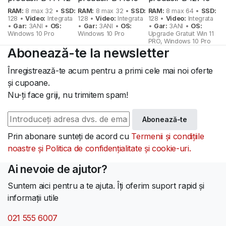
465 lei.
665 lei.
1.353 lei.
RAM:
8 max 32 •
SSD:
RAM:
8 max 32 •
SSD:
RAM:
8 max 64 •
SSD:
128 •
Video:
Integrata
128 •
Video:
Integrata
128 •
Video:
Integrata
•
Gar:
3ANI •
OS:
•
Gar:
3ANI •
OS:
•
Gar:
3ANI •
OS:
Windows 10 Pro
Windows 10 Pro
Upgrade Gratuit Win 11
PRO, Windows 10 Pro
Abonează-te la newsletter
Înregistrează-te acum pentru a primi cele mai noi oferte
și cupoane.
Nu-ți face griji, nu trimitem spam!
Abonează-te
Prin abonare sunteți de acord cu
Termenii și condițiile
noastre și Politica de confidențialitate și cookie-uri.
Ai nevoie de ajutor?
Suntem aici pentru a te ajuta. Îți oferim suport rapid și
informații utile
021 555 6007