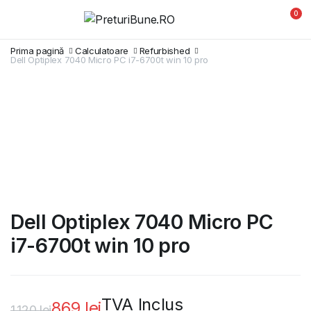
0
Prima pagină
Calculatoare
Refurbished
Dell Optiplex 7040 Micro PC i7-6700t win 10 pro
Dell Optiplex 7040 Micro PC
i7-6700t win 10 pro
TVA Inclus
869
lei
1.120
lei