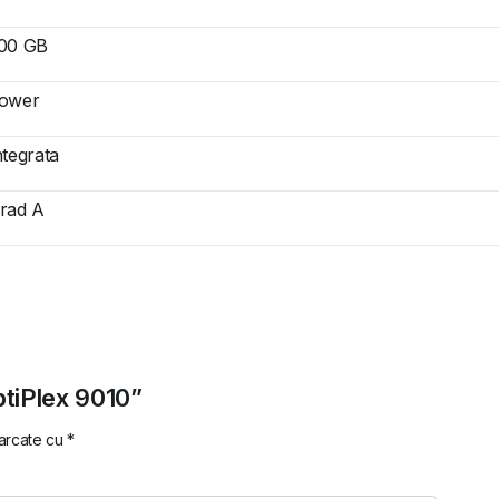
00 GB
ower
ntegrata
rad A
ptiPlex 9010”
marcate cu
*