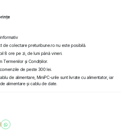
orințe
informativ
t de colectare preturibune.ro nu este posibilă.
bil 8 ore pe zi, de luni până vineri.
m Termenilor și Condițiilor.
u comenzile de peste 300 lei.
ablu de alimentare, MiniPC-urile sunt livrate cu alimentator, iar
de alimentare și cablu de date.