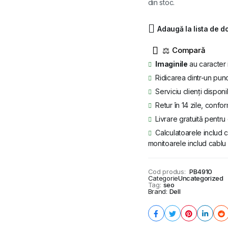
din stoc.
a
este:
fost:
375 lei.
Adaugă la lista de d
479 lei.
⚖
Imaginile
au caracter 
Ridicarea dintr-un punc
Serviciu clienți disponi
Retur în 14 zile, confor
Livrare gratuită pentr
Calculatoarele includ c
monitoarele includ cablu 
Cod produs:
PB4910
Categorie
Uncategorized
Tag:
seo
Brand:
Dell