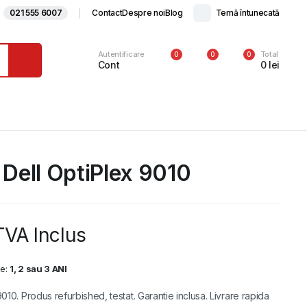
021 555 6007
Contact
Despre noi
Blog
Temă întunecată
Autentificare
Total
0
0
0
Cont
0
lei
 Dell OptiPlex 9010
TVA Inclus
ie:
1, 2 sau 3 ANI
010. Produs refurbished, testat. Garantie inclusa. Livrare rapida