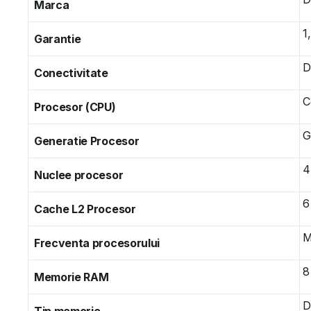
Marca
1
Garantie
D
Conectivitate
C
Procesor (CPU)
G
Generatie Procesor
4
Nuclee procesor
6
Cache L2 Procesor
M
Frecventa procesorului
8
Memorie RAM
D