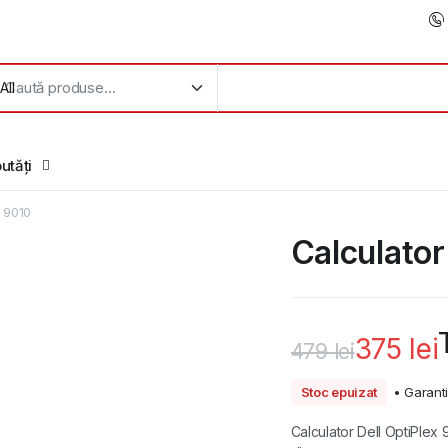
utăți
x 9010
Calculator
375
lei
479
lei
Prețul
Prețul
Stoc epuizat
• Garant
inițial
curent
Calculator Dell OptiPlex 9