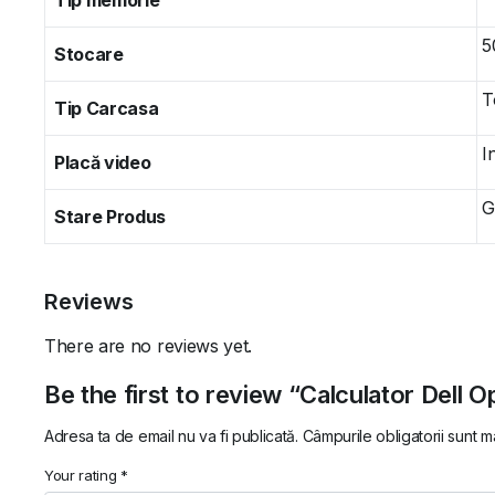
Tip memorie
5
Stocare
T
Tip Carcasa
I
Placă video
G
Stare Produs
Reviews
There are no reviews yet.
Be the first to review “Calculator Dell O
Adresa ta de email nu va fi publicată.
Câmpurile obligatorii sunt 
Your rating
*