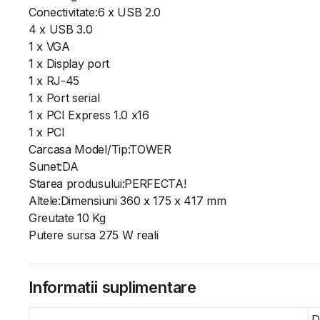
Conectivitate:6 x USB 2.0
4 x USB 3.0
1 x VGA
1 x Display port
1 x RJ-45
1 x Port serial
1 x PCI Express 1.0 x16
1 x PCI
Carcasa Model/Tip:TOWER
Sunet:DA
Starea produsului:PERFECTA!
Altele:Dimensiuni 360 x 175 x 417 mm
Greutate 10 Kg
Putere sursa 275 W reali
Informatii suplimentare
D