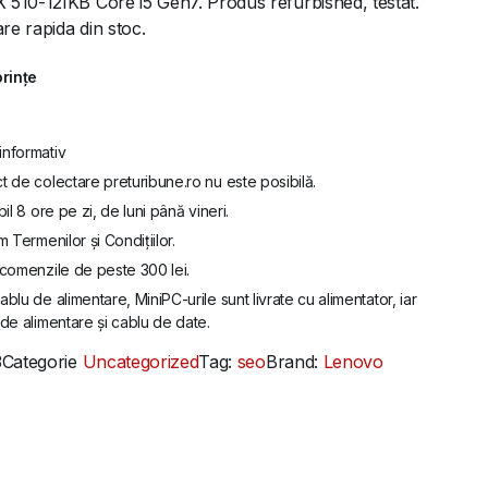
 510-12IKB Core i5 Gen7. Produs refurbished, testat.
are rapida din stoc.
orințe
informativ
t de colectare preturibune.ro nu este posibilă.
bil 8 ore pe zi, de luni până vineri.
m Termenilor și Condițiilor.
u comenzile de peste 300 lei.
ablu de alimentare, MiniPC-urile sunt livrate cu alimentator, iar
de alimentare și cablu de date.
3
Categorie
Uncategorized
Tag:
seo
Brand:
Lenovo