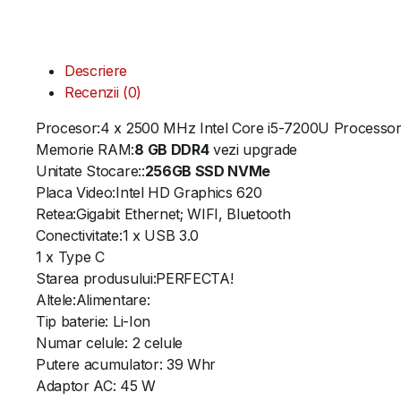
Descriere
Recenzii (0)
Procesor:4 x 2500 MHz Intel Core i5-7200U Processor
Memorie RAM:
8 GB DDR4
vezi upgrade
Unitate Stocare::
256GB SSD NVMe
Placa Video:Intel HD Graphics 620
Retea:Gigabit Ethernet; WIFI, Bluetooth
Conectivitate:1 x USB 3.0
1 x Type C
Starea produsului:PERFECTA!
Altele:Alimentare:
Tip baterie: Li-Ion
Numar celule: 2 celule
Putere acumulator: 39 Whr
Adaptor AC: 45 W