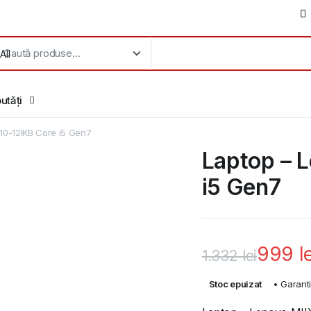
utăți
10-12IKB Core i5 Gen7
Laptop – 
i5 Gen7
999
l
1.332
lei
Prețul
Prețul
Stoc epuizat
• Garant
inițial
curent