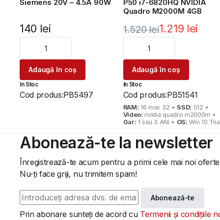
Siemens 20V – 4.5A 90W
P50 i7-6820HQ NVIDIA
Quadro M2000M 4GB
140
lei
1.219
lei
1.520
lei
Prețul
Prețul
inițial
curent
Adaugă în coș
Adaugă în coș
a
este:
In Stoc
In Stoc
fost:
1.219 lei.
Cod produs:
PB5497
Cod produs:
PB51541
1.520 lei.
RAM:
16 max 32 •
SSD:
512 •
Video:
nvidia quadro m2000m •
Gar:
1 sau 3 ANI •
OS:
Win 10 Tria
Abonează-te la newsletter
Înregistrează-te acum pentru a primi cele mai noi oferte
Nu-ți face griji, nu trimitem spam!
Abonează-te
Prin abonare sunteți de acord cu
Termenii și condițiile n