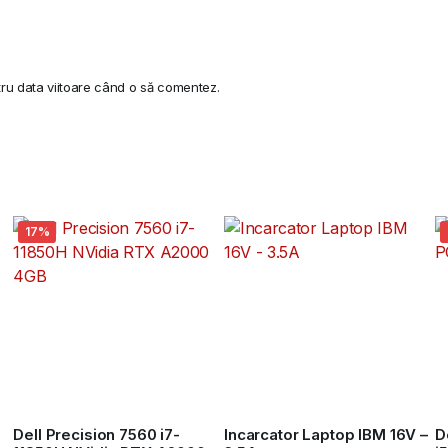
tru data viitoare când o să comentez.
17%
d
Dell Precision 7560 i7-
Incarcator Laptop IBM 16V –
D