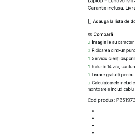
Laptop – Lenovo MIIX
Garantie inclusa. Livr
a
este:
fost:
999 lei.
Adaugă la lista de d
1.332 lei.
⚖
Imaginile
au caracter 
Ridicarea dintr-un punc
Serviciu clienți disponi
Retur în 14 zile, confor
Livrare gratuită pentr
Calculatoarele includ c
monitoarele includ cablu 
Cod produs:
PB5197