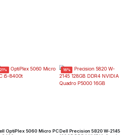
21%
16%
ell OptiPlex 5060 Micro PC
Dell Precision 5820 W-2145