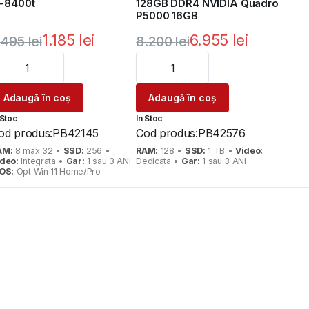
5-8400t
128GB DDR4 NVIDIA Quadro
P5000 16GB
1.185
lei
6.955
lei
.495
lei
8.200
lei
rețul
rețul
Prețul
Prețul
nițial
urent
inițial
curent
Adaugă în coș
Adaugă în coș
ste:
a
este:
 Stoc
In Stoc
ost:
.185 lei.
fost:
6.955 lei.
od produs:
PB42145
Cod produs:
PB42576
.495 lei.
8.200 lei.
AM:
8 max 32 •
SSD:
256 •
RAM:
128 •
SSD:
1 TB •
Video:
ideo:
Integrata •
Gar:
1 sau 3 ANI
Dedicata •
Gar:
1 sau 3 ANI
OS:
Opt Win 11 Home/Pro