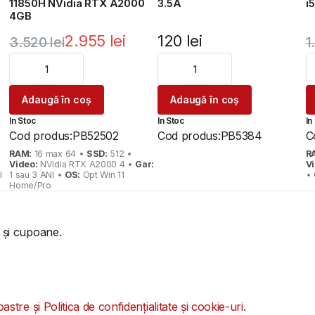
11850H NVidia RTX A2000
3.5A
i
4GB
2.955
lei
120
lei
3.520
lei
1
Prețul
Prețul
P
P
inițial
curent
i
c
Adaugă în coș
Adaugă în coș
a
este:
a
e
In Stoc
In Stoc
In
fost:
2.955 lei.
f
1
Cod produs:
PB52502
Cod produs:
PB5384
C
3.520 lei.
1
RAM:
16 max 64 •
SSD:
512 •
R
Video:
NVidia RTX A2000 4 •
Gar:
V
l
1 sau 3 ANI •
OS:
Opt Win 11
•
Home/Pro
 și cupoane.
oastre și Politica de confidențialitate și cookie-uri.