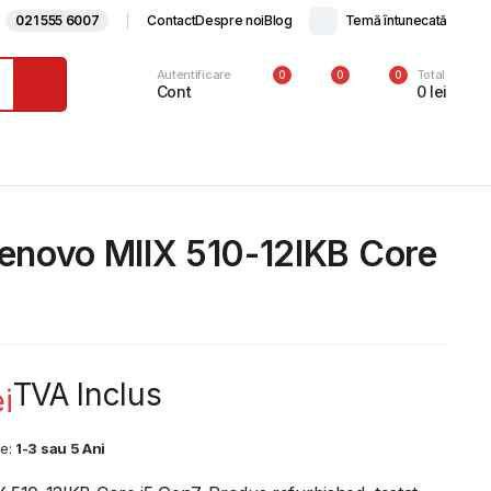
021 555 6007
Contact
Despre noi
Blog
Temă întunecată
Autentificare
Total
0
0
0
Cont
0
lei
Lenovo MIIX 510-12IKB Core
TVA Inclus
ei
ie:
1-3 sau 5 Ani