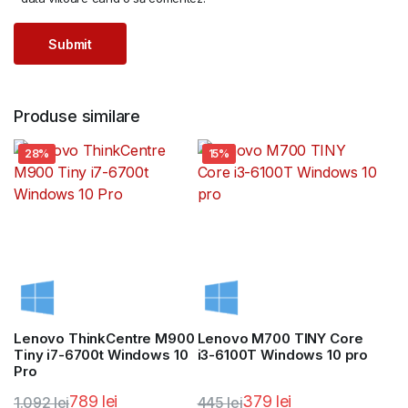
Produse similare
28%
15%
Lenovo ThinkCentre M900
Lenovo M700 TINY Core
Tiny i7-6700t Windows 10
i3-6100T Windows 10 pro
Pro
789
lei
379
lei
1.092
lei
445
lei