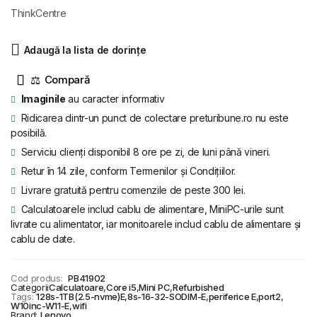
a
este:
ThinkCentre
fost:
1.945 lei.
2.142 lei.
Adaugă la lista de dorințe
⚖
Imaginile
au caracter informativ
Ridicarea dintr-un punct de colectare preturibune.ro nu este
posibilă.
Serviciu clienți disponibil 8 ore pe zi, de luni până vineri.
Retur în 14 zile, conform Termenilor și Condițiilor.
Livrare gratuită pentru comenzile de peste 300 lei.
Calculatoarele includ cablu de alimentare, MiniPC-urile sunt
livrate cu alimentator, iar monitoarele includ cablu de alimentare și
cablu de date.
Cod produs:
PB41902
Categorii
Calculatoare
,
Core i5
,
Mini PC
,
Refurbished
Tags:
128s-1TB(2.5-nvme)E
,
8s-16-32-SODIM-E
,
periferice E
,
port2
,
W10inc-W11-E
,
wifi
Brand:
Lenovo