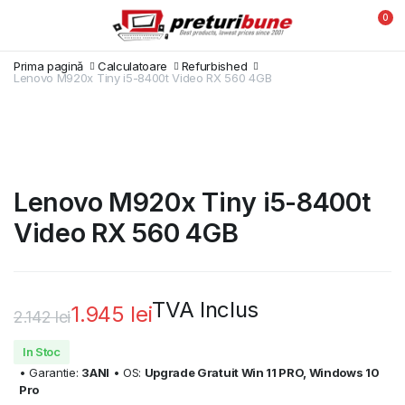
0
Prima pagină
Calculatoare
Refurbished
Lenovo M920x Tiny i5-8400t Video RX 560 4GB
Lenovo M920x Tiny i5-8400t
Video RX 560 4GB
TVA Inclus
1.945
lei
2.142
lei
Prețul
Prețul
In Stoc
inițial
curent
• Garantie:
3ANI
• OS:
Upgrade Gratuit Win 11 PRO, Windows 10
Pro