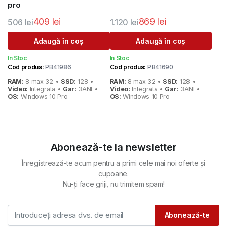
pro
409
lei
869
lei
506
lei
1.120
lei
Prețul
Prețul
Prețul
Prețul
Adaugă în coș
Adaugă în coș
inițial
curent
inițial
curent
In Stoc
In Stoc
a
este:
a
este:
Cod produs:
PB41986
Cod produs:
PB41690
fost:
409 lei.
fost:
869 lei.
RAM:
8 max 32 •
SSD:
128 •
RAM:
8 max 32 •
SSD:
128 •
506 lei.
1.120 lei.
Video:
Integrata •
Gar:
3ANI •
Video:
Integrata •
Gar:
3ANI •
OS:
Windows 10 Pro
OS:
Windows 10 Pro
Abonează-te la newsletter
Înregistrează-te acum pentru a primi cele mai noi oferte și
cupoane.
Nu-ți face griji, nu trimitem spam!
Abonează-te