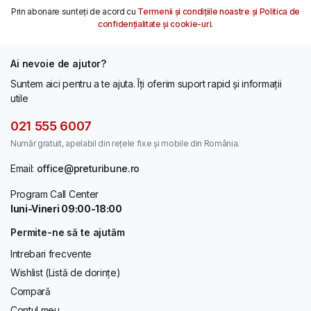
Prin abonare sunteți de acord cu
Termenii și condițiile noastre și Politica de
confidențialitate și cookie-uri.
Ai nevoie de ajutor?
Suntem aici pentru a te ajuta. Îți oferim suport rapid și informații
utile
021 555 6007
Număr gratuit, apelabil din rețele fixe și mobile din România.
Email:
office@preturibune.ro
Program Call Center
luni-Vineri 09:00-18:00
Permite-ne să te ajutăm
Intrebari frecvente
Wishlist (Listă de dorințe)
Compară
Contul meu