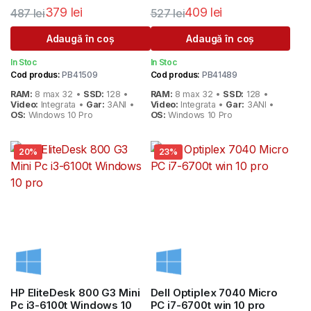
379
lei
409
lei
487
lei
527
lei
Prețul
Prețul
Prețul
Prețul
Adaugă în coș
Adaugă în coș
inițial
curent
inițial
curent
In Stoc
In Stoc
a
este:
a
este:
Cod produs:
PB41509
Cod produs:
PB41489
fost:
379 lei.
fost:
409 lei.
RAM:
8 max 32 •
SSD:
128 •
RAM:
8 max 32 •
SSD:
128 •
487 lei.
527 lei.
Video:
Integrata •
Gar:
3ANI •
Video:
Integrata •
Gar:
3ANI •
OS:
Windows 10 Pro
OS:
Windows 10 Pro
20%
23%
HP EliteDesk 800 G3 Mini
Dell Optiplex 7040 Micro
Pc i3-6100t Windows 10
PC i7-6700t win 10 pro