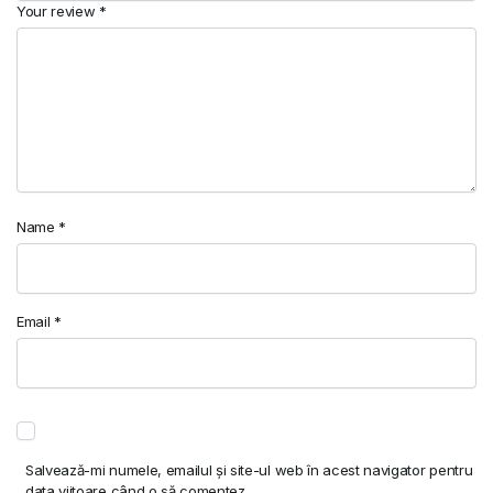
Your review
*
Name
*
Email
*
Salvează-mi numele, emailul și site-ul web în acest navigator pentru
data viitoare când o să comentez.