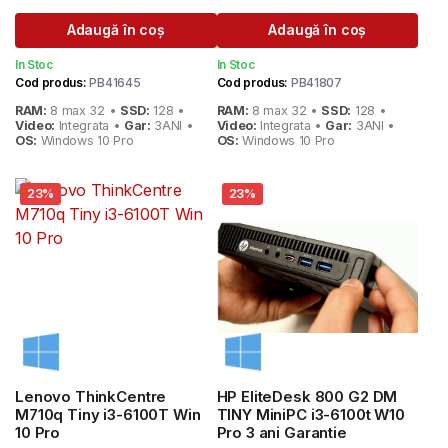
Prețul
Prețul
Prețul
Prețul
Adaugă în coș
Adaugă în coș
inițial
curent
inițial
curent
In Stoc
In Stoc
a
este:
a
este:
Cod produs:
PB41645
Cod produs:
PB41807
fost:
789 lei.
fost:
379 lei.
RAM:
8 max 32 •
SSD:
128 •
RAM:
8 max 32 •
SSD:
128 •
1.092 lei.
445 lei.
Video:
Integrata •
Gar:
3ANI •
Video:
Integrata •
Gar:
3ANI •
OS:
Windows 10 Pro
OS:
Windows 10 Pro
23%
23%
Lenovo ThinkCentre
HP EliteDesk 800 G2 DM
M710q Tiny i3-6100T Win
TINY MiniPC i3-6100t W10
10 Pro
Pro 3 ani Garantie