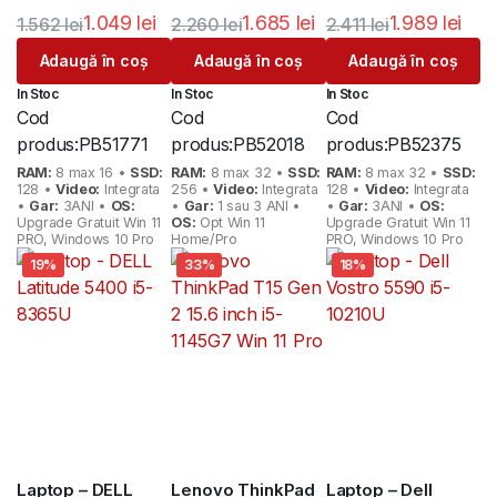
pro Gar. 3 Ani
Garantie 3 Ani
1.049
lei
1.685
lei
1.989
lei
1.562
lei
2.260
lei
2.411
lei
Prețul
Prețul
Prețul
Prețul
Prețul
Prețul
Adaugă în coș
Adaugă în coș
Adaugă în coș
inițial
curent
inițial
curent
inițial
curent
In Stoc
In Stoc
In Stoc
a
este:
a
este:
a
este:
Cod
Cod
Cod
fost:
1.049 lei.
fost:
1.685 lei.
fost:
1.989 lei.
produs:
PB51771
produs:
PB52018
produs:
PB52375
1.562 lei.
2.260 lei.
2.411 lei.
RAM:
8 max 16 •
SSD:
RAM:
8 max 32 •
SSD:
RAM:
8 max 32 •
SSD:
128 •
Video:
Integrata
256 •
Video:
Integrata
128 •
Video:
Integrata
•
Gar:
3ANI •
OS:
•
Gar:
1 sau 3 ANI •
•
Gar:
3ANI •
OS:
Upgrade Gratuit Win 11
OS:
Opt Win 11
Upgrade Gratuit Win 11
PRO, Windows 10 Pro
Home/Pro
PRO, Windows 10 Pro
19%
33%
18%
Laptop – DELL
Lenovo ThinkPad
Laptop – Dell