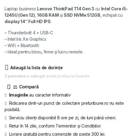
inițial
curent
Laptop business
Lenovo ThinkPad T14 Gen 3
cu
Intel Core i5-
a
este:
1245U (Gen 12)
,
16GB RAM
și
SSD NVMe 512GB
, echipat cu
display 14″ Full HD IPS
.
fost:
2.859 lei.
– Thunderbolt 4 + USB-C
3.250 lei.
– Intel Iris Xe Graphics
– WiFi + Bluetooth
– Ideal pentru birou, firme și lucru remote.
Adaugă la lista de dorințe
2 persoane
a adăugat acest produs la favorite
⚖
Imaginile
au caracter informativ
Ridicarea dintr-un punct de colectare preturibune.ro nu este
posibilă.
Serviciu clienți disponibil 8 ore pe zi, de luni până vineri.
Retur în 14 zile, conform Termenilor și Condițiilor.
Livrare gratuită pentru comenzile de peste 300 lei.