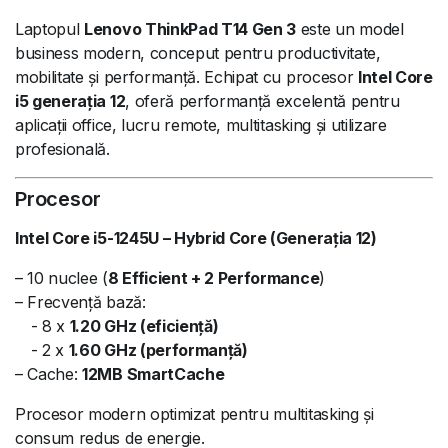
Laptopul
Lenovo ThinkPad T14 Gen 3
este un model
business modern, conceput pentru productivitate,
mobilitate și performanță. Echipat cu procesor
Intel Core
i5 generația 12
, oferă performanță excelentă pentru
aplicații office, lucru remote, multitasking și utilizare
profesională.
Procesor
Intel Core i5-1245U – Hybrid Core (Generația 12)
– 10 nuclee (
8 Efficient + 2 Performance
)
– Frecvență bază:
- 8 x
1.20 GHz (eficiență)
- 2 x
1.60 GHz (performanță)
– Cache:
12MB SmartCache
Procesor modern optimizat pentru multitasking și
consum redus de energie.