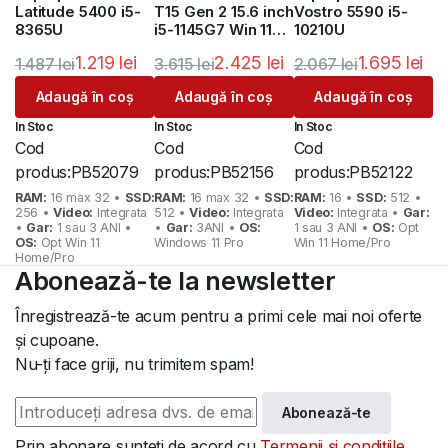
Latitude 5400 i5-
T15 Gen 2 15.6 inch
Vostro 5590 i5-
8365U
i5-1145G7 Win 11
10210U
Pro
1.219
lei
2.425
lei
1.695
lei
1.487
lei
3.615
lei
2.067
lei
Prețul
Prețul
Prețul
Prețul
Prețul
Prețul
Adaugă în coș
Adaugă în coș
Adaugă în coș
inițial
curent
inițial
curent
inițial
curent
In Stoc
In Stoc
In Stoc
a
este:
a
este:
a
este:
Cod
Cod
Cod
fost:
1.219 lei.
fost:
2.425 lei.
fost:
1.695 lei.
produs:
PB52079
produs:
PB52156
produs:
PB52122
1.487 lei.
3.615 lei.
2.067 lei.
RAM:
16 max 32 •
SSD:
RAM:
16 max 32 •
SSD:
RAM:
16 •
SSD:
512 •
256 •
Video:
Integrata
512 •
Video:
Integrata
Video:
Integrata •
Gar:
•
Gar:
1 sau 3 ANI •
•
Gar:
3ANI •
OS:
1 sau 3 ANI •
OS:
Opt
OS:
Opt Win 11
Windows 11 Pro
Win 11 Home/Pro
Home/Pro
Abonează-te la newsletter
Înregistrează-te acum pentru a primi cele mai noi oferte
și cupoane.
Nu-ți face griji, nu trimitem spam!
Abonează-te
Prin abonare sunteți de acord cu
Termenii și condițiile