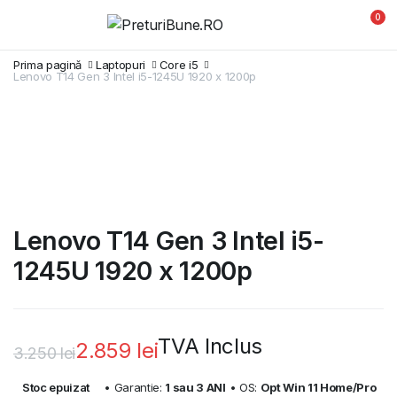
0
Prima pagină
Laptopuri
Core i5
Lenovo T14 Gen 3 Intel i5-1245U 1920 x 1200p
Lenovo T14 Gen 3 Intel i5-
1245U 1920 x 1200p
TVA Inclus
2.859
lei
3.250
lei
Prețul
Prețul
Stoc epuizat
• Garantie:
1 sau 3 ANI
• OS:
Opt Win 11 Home/Pro