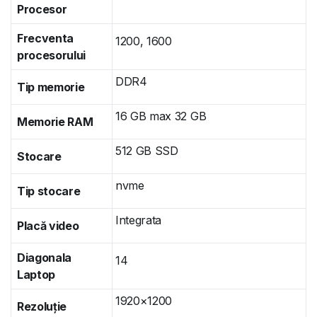
Procesor
Frecventa
1200, 1600
procesorului
DDR4
Tip memorie
16 GB max 32 GB
Memorie RAM
512 GB SSD
Stocare
nvme
Tip stocare
Integrata
Placă video
Diagonala
14
Laptop
1920×1200
Rezoluție