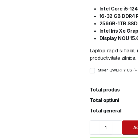
Intel Core i5-124
fost:
2.799 lei.
16-32 GB DDR4
3.290 lei.
256GB-1TB SSD
Intel Iris Xe Gra
Display NOU 15.6
Laptop rapid si fiabil
productivitate zilnica.
Stiker QWERTY US
(+
Total produs
Total opțiuni
Total general
Lenovo
Ad
ThinkPad
L15