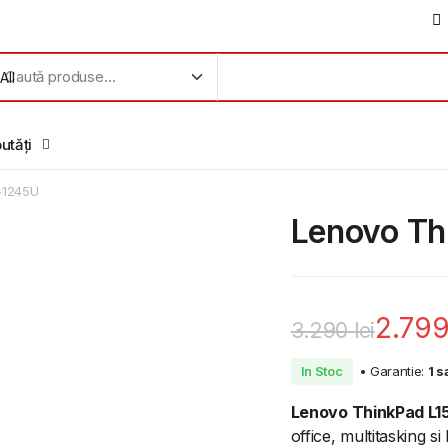
utăți
-1245U
Lenovo Th
2.79
3.290
lei
Prețul
Prețul
In Stoc
• Garantie:
1 s
inițial
curent
Lenovo ThinkPad L1
office, multitasking s
a
este: