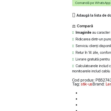
Gen
Comandă pe WhatsApp
3
i5-
Adaugă la lista de d
1245U
quantity
⚖
Imaginile
au caracter 
Ridicarea dintr-un punc
Serviciu clienți disponi
Retur în 14 zile, confor
Livrare gratuită pentr
Calculatoarele includ c
monitoarele includ cablu 
Cod produs:
PB5274
Tag:
stik-us
Brand:
Le