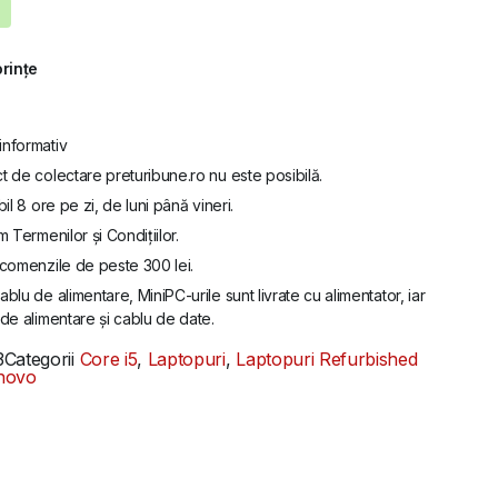
orințe
informativ
t de colectare preturibune.ro nu este posibilă.
bil 8 ore pe zi, de luni până vineri.
m Termenilor și Condițiilor.
u comenzile de peste 300 lei.
ablu de alimentare, MiniPC-urile sunt livrate cu alimentator, iar
de alimentare și cablu de date.
3
Categorii
Core i5
,
Laptopuri
,
Laptopuri Refurbished
novo