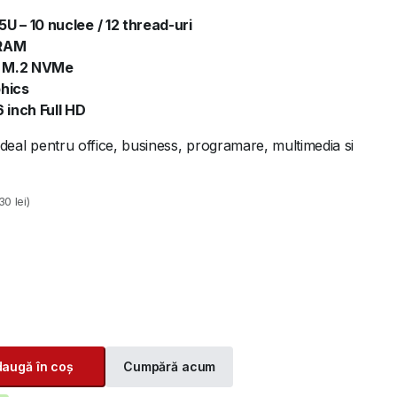
5U – 10 nuclee / 12 thread-uri
 RAM
 M.2 NVMe
phics
 inch Full HD
, ideal pentru office, business, programare, multimedia si
30 lei)
augă în coș
Cumpără acum