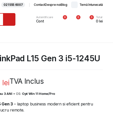
021 555 6007
Contact
Despre noi
Blog
Temă întunecată
Autentificare
Total
0
0
0
Cont
0
lei
inkPad L15 Gen 3 i5-1245U
TVA Inclus
9
lei
au 3 ANI
• OS:
Opt Win 11 Home/Pro
5 Gen 3
– laptop business modern si eficient pentru
i lucru remote.