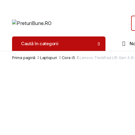
Caută în categorii
No
Prima pagină
Laptopuri
Core i5
Lenovo ThinkPad L15 Gen 3 i5