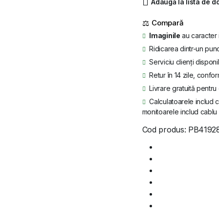
Adaugă la lista de d
W-
2223
⚖
RTX
5000
Imaginile
au caracter 
16
Ridicarea dintr-un punc
GB
Windows
Serviciu clienți disponi
10
Retur în 14 zile, confor
Pro
quantity
Livrare gratuită pentr
Calculatoarele includ c
monitoarele includ cablu 
Cod produs:
PB4192