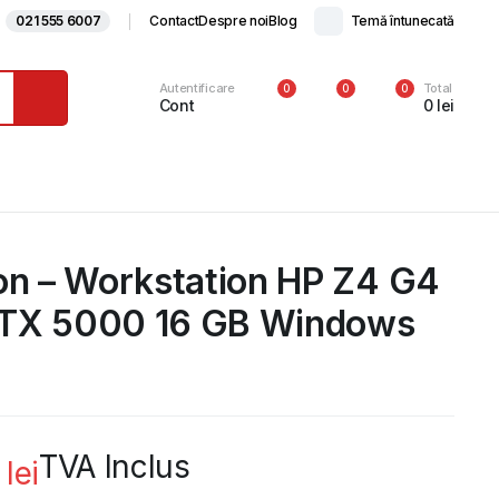
021 555 6007
Contact
Despre noi
Blog
Temă întunecată
Autentificare
Total
0
0
0
Cont
0
lei
on – Workstation HP Z4 G4
TX 5000 16 GB Windows
TVA Inclus
5
lei