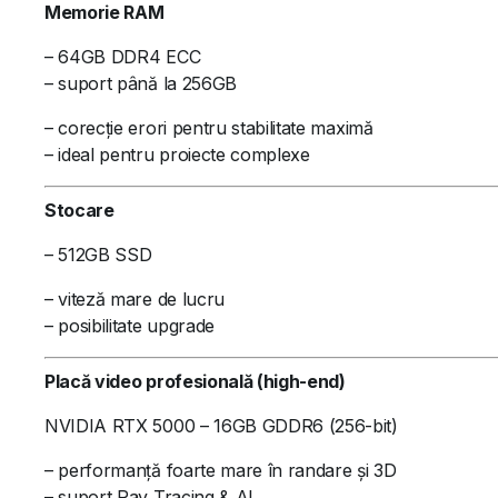
Memorie RAM
– 64GB DDR4 ECC
– suport până la 256GB
– corecție erori pentru stabilitate maximă
– ideal pentru proiecte complexe
Stocare
– 512GB SSD
– viteză mare de lucru
– posibilitate upgrade
Placă video profesională (high-end)
NVIDIA RTX 5000 – 16GB GDDR6 (256-bit)
– performanță foarte mare în randare și 3D
– suport Ray Tracing & AI