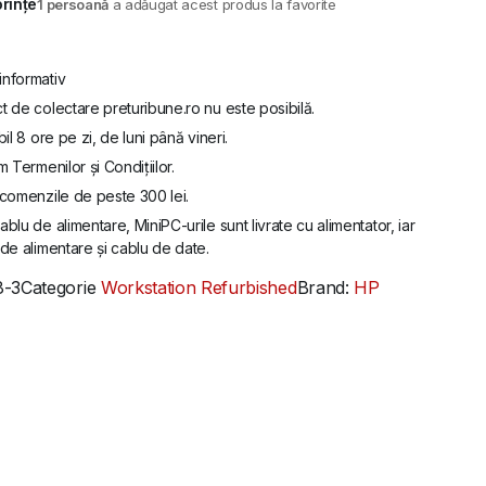
orințe
1 persoană
a adăugat acest produs la favorite
informativ
t de colectare preturibune.ro nu este posibilă.
bil 8 ore pe zi, de luni până vineri.
m Termenilor și Condițiilor.
u comenzile de peste 300 lei.
ablu de alimentare, MiniPC-urile sunt livrate cu alimentator, iar
de alimentare și cablu de date.
8-3
Categorie
Workstation Refurbished
Brand:
HP