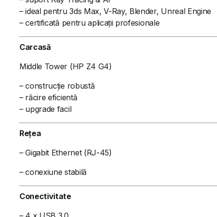
– ideal pentru 3ds Max, V-Ray, Blender, Unreal Engine
– certificată pentru aplicații profesionale
Carcasă
Middle Tower (HP Z4 G4)
– construcție robustă
– răcire eficientă
– upgrade facil
Rețea
– Gigabit Ethernet (RJ-45)
– conexiune stabilă
Conectivitate
– 4 x USB 3.0