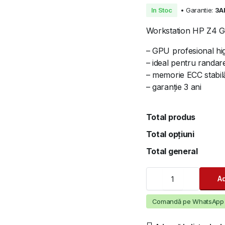
Prețul
Prețul
In Stoc
• Garantie:
3A
inițial
curent
Workstation HP Z4 
a
este:
– GPU profesional hi
– ideal pentru randar
fost:
6.025 lei.
– memorie ECC stabil
6.490 lei.
– garanție 3 ani
Total produs
Total opțiuni
Total general
Workstation
Ad
-
Workstation
HP
Comandă pe WhatsApp
Z4
G4