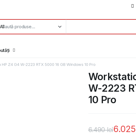
utăți
on HP Z4 G4 W-2223 RTX 5000 16 GB Windows 10 Pro
Workstati
W-2223 R
10 Pro
6.02
6.490
lei