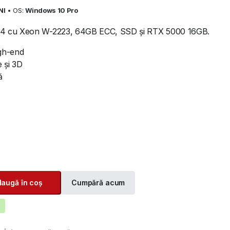
NI
• OS:
Windows 10 Pro
G4 cu Xeon W-2223, 64GB ECC, SSD și RTX 5000 16GB.
gh-end
e și 3D
ă
augă în coș
Cumpără acum