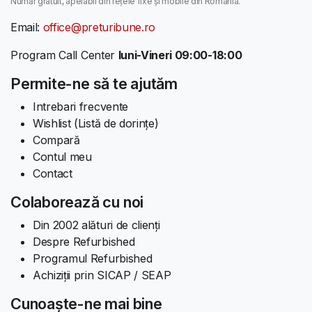
Număr gratuit, apelabil din rețele fixe și mobile din România.
Email:
office@preturibune.ro
Program Call Center
luni-Vineri 09:00-18:00
Permite-ne să te ajutăm
Intrebari frecvente
Wishlist (Listă de dorințe)
Compară
Contul meu
Contact
Colaborează cu noi
Din 2002 alături de clienți
Despre Refurbished
Programul Refurbished
Achiziții prin SICAP / SEAP
Cunoaște-ne mai bine