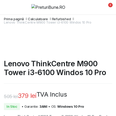
0
Prima pagină
Calculatoare
Refurbished
Lenovo ThinkCentre M900 Tower i3-6100 Windos 10 Pro
Lenovo ThinkCentre M900
Tower i3-6100 Windos 10 Pro
TVA Inclus
379
lei
505
lei
Prețul
Prețul
In Stoc
• Garantie:
3ANI
• OS:
Windows 10 Pro
inițial
curent