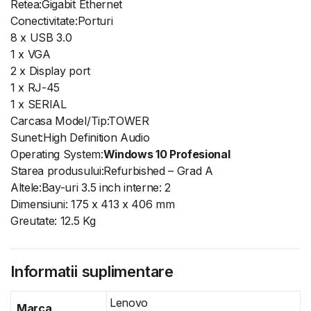
Retea:Gigabit Ethernet
Conectivitate:Porturi
8 x USB 3.0
1 x VGA
2 x Display port
1 x RJ-45
1 x SERIAL
Carcasa Model/Tip:TOWER
Sunet:High Definition Audio
Operating System:
Windows 10 Profesional
Starea produsului:Refurbished – Grad A
Altele:Bay-uri 3.5 inch interne: 2
Dimensiuni: 175 x 413 x 406 mm
Greutate: 12.5 Kg
Informatii suplimentare
Lenovo
Marca