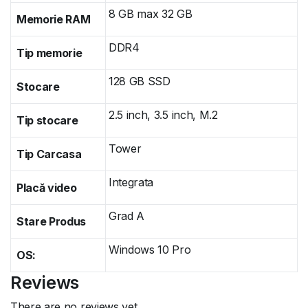
8 GB max 32 GB
Memorie RAM
DDR4
Tip memorie
128 GB SSD
Stocare
2.5 inch, 3.5 inch, M.2
Tip stocare
Tower
Tip Carcasa
Integrata
Placă video
Grad A
Stare Produs
Windows 10 Pro
OS:
Reviews
There are no reviews yet.