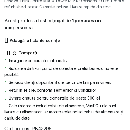
Lenovo ThinkCentre M900 Tower i3-6100 Windos 10 Pro. Produs
a
este:
refurbished, testat. Garantie inclusa. Livrare rapida din stoc.
fost:
379 lei.
Acest produs a fost adăugat de
1 persoana in
505 lei.
cos
persoana
Adaugă la lista de dorințe
⚖
Imaginile
au caracter informativ
Ridicarea dintr-un punct de colectare preturibune.ro nu este
posibilă.
Serviciu clienți disponibil 8 ore pe zi, de luni până vineri.
Retur în 14 zile, conform Termenilor și Condițiilor.
Livrare gratuită pentru comenzile de peste 300 lei.
Calculatoarele includ cablu de alimentare, MiniPC-urile sunt
livrate cu alimentator, iar monitoarele includ cablu de alimentare și
cablu de date.
Cod produs:
PB42296