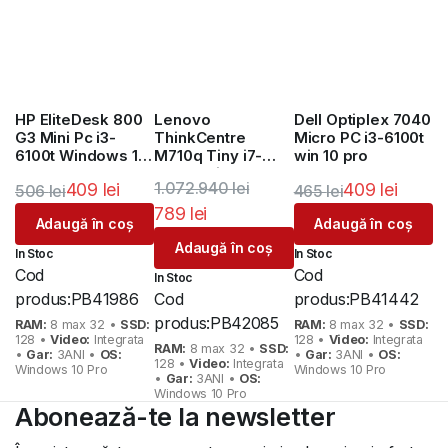
HP EliteDesk 800
Lenovo
Dell Optiplex 7040
G3 Mini Pc i3-
ThinkCentre
Micro PC i3-6100t
6100t Windows 10
M710q Tiny i7-
win 10 pro
pro
6700t Win 10 pro
1.072.940
lei
409
lei
409
lei
506
lei
465
lei
789
lei
Prețul
Prețul
Prețul
Prețul
Adaugă în coș
Adaugă în coș
Prețul
Prețul
inițial
curent
inițial
curent
Adaugă în coș
In Stoc
In Stoc
inițial
curent
a
este:
a
este:
Cod
Cod
In Stoc
a
este:
fost:
409 lei.
fost:
409 lei.
produs:
PB41986
Cod
produs:
PB41442
fost:
789 lei.
506 lei.
465 lei.
produs:
PB42085
RAM:
8 max 32 •
SSD:
RAM:
8 max 32 •
SSD:
128 •
Video:
Integrata
128 •
Video:
Integrata
1.072.940 lei.
RAM:
8 max 32 •
SSD:
•
Gar:
3ANI •
OS:
•
Gar:
3ANI •
OS:
128 •
Video:
Integrata
Windows 10 Pro
Windows 10 Pro
•
Gar:
3ANI •
OS:
Windows 10 Pro
Abonează-te la newsletter