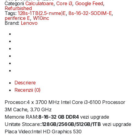
Categorii
Calculatoare
,
Core i3
,
Google Feed
,
Refurbished
Tags:
128s-1TB(2.5-nvme)E
,
8s-16-32-SODIM-E
,
periferice E
,
W10inc
Brand:
Lenovo
Descriere
Recenzii (0)
Procesor:4 x 3700 MHz Intel Core i3-6100 Processor
3M Cache, 3.70 GHz
Memorie RAM:
8-16-32 GB DDR4
vezi upgrade
Unitate Stocare::
128GB/256GB/512GB/1TB
vezi upgrade
Placa Video:Intel HD Graphics 530