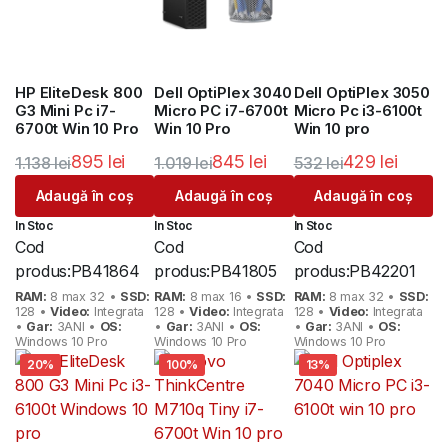
HP EliteDesk 800
Dell OptiPlex 3040
Dell OptiPlex 3050
G3 Mini Pc i7-
Micro PC i7-6700t
Micro Pc i3-6100t
6700t Win 10 Pro
Win 10 Pro
Win 10 pro
895
lei
845
lei
429
lei
1.138
lei
1.019
lei
532
lei
Prețul
Prețul
Prețul
Prețul
Prețul
Prețul
Adaugă în coș
Adaugă în coș
Adaugă în coș
inițial
curent
inițial
curent
inițial
curent
In Stoc
In Stoc
In Stoc
a
este:
a
este:
a
este:
Cod
Cod
Cod
fost:
895 lei.
fost:
845 lei.
fost:
429 lei.
produs:
PB41864
produs:
PB41805
produs:
PB42201
1.138 lei.
1.019 lei.
532 lei.
RAM:
8 max 32 •
SSD:
RAM:
8 max 16 •
SSD:
RAM:
8 max 32 •
SSD:
128 •
Video:
Integrata
128 •
Video:
Integrata
128 •
Video:
Integrata
•
Gar:
3ANI •
OS:
•
Gar:
3ANI •
OS:
•
Gar:
3ANI •
OS:
Windows 10 Pro
Windows 10 Pro
Windows 10 Pro
20%
100%
13%