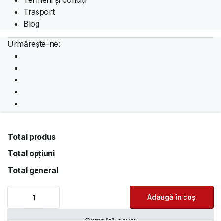
Trasport
Blog
Urmărește-ne:
Descărcați aplicația:
Total produs
Total opțiuni
Copyright 2026 © PreturiBune. Toate drepturile
Total general
rezervate. Realizat de
PreturiBune
Lenovo
Adaugă în coș
Acceptăm:
ThinkCentre
M900
Tower
Cumpără acum