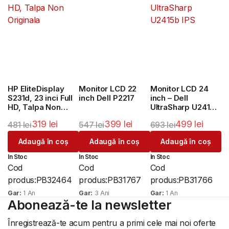
HP EliteDisplay
Monitor LCD 22
Monitor LCD 24
S231d, 23 inci Full
inch Dell P2217
inch – Dell
HD, Talpa Non
UltraSharp U2415b
Originala
IPS
319
lei
399
lei
499
lei
481
lei
547
lei
693
lei
Prețul
Prețul
Prețul
Prețul
Prețul
Prețul
Adaugă în coș
Adaugă în coș
Adaugă în coș
inițial
curent
inițial
curent
inițial
curent
In Stoc
In Stoc
In Stoc
a
este:
a
este:
a
este:
Cod
Cod
Cod
fost:
319 lei.
fost:
399 lei.
fost:
499 lei.
produs:
PB32464
produs:
PB31767
produs:
PB31766
481 lei.
547 lei.
693 lei.
Gar:
1 An
Gar:
3 Ani
Gar:
1 An
Abonează-te la newsletter
Înregistrează-te acum pentru a primi cele mai noi oferte