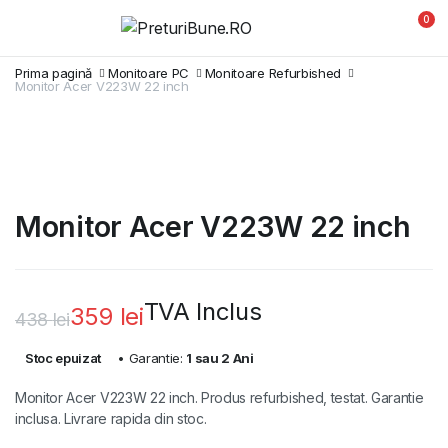
0
Prima pagină
Monitoare PC
Monitoare Refurbished
Monitor Acer V223W 22 inch
Monitor Acer V223W 22 inch
TVA Inclus
359
lei
438
lei
Prețul
Prețul
Stoc epuizat
• Garantie:
1 sau 2 Ani
inițial
curent
Monitor Acer V223W 22 inch. Produs refurbished, testat. Garantie
a
este:
inclusa. Livrare rapida din stoc.