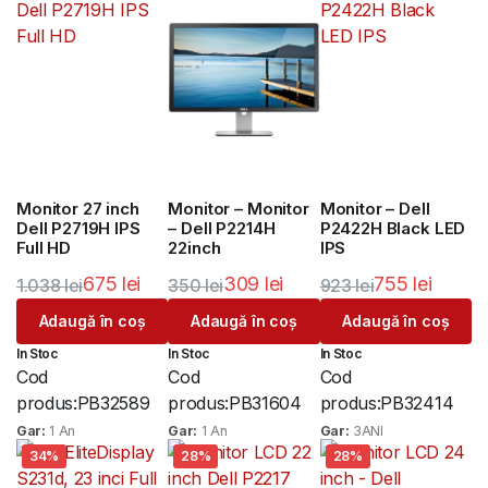
Monitor 27 inch
Monitor – Monitor
Monitor – Dell
Dell P2719H IPS
– Dell P2214H
P2422H Black LED
Full HD
22inch
IPS
675
lei
309
lei
755
lei
1.038
lei
350
lei
923
lei
Prețul
Prețul
Prețul
Prețul
Prețul
Prețul
Adaugă în coș
Adaugă în coș
Adaugă în coș
inițial
curent
inițial
curent
inițial
curent
In Stoc
In Stoc
In Stoc
a
este:
a
este:
a
este:
Cod
Cod
Cod
fost:
675 lei.
fost:
309 lei.
fost:
755 lei.
produs:
PB32589
produs:
PB31604
produs:
PB32414
1.038 lei.
350 lei.
923 lei.
Gar:
1 An
Gar:
1 An
Gar:
3ANI
34%
28%
28%