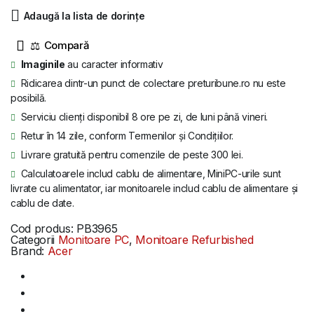
fost:
359 lei.
Adaugă la lista de dorințe
438 lei.
⚖
Imaginile
au caracter informativ
Ridicarea dintr-un punct de colectare preturibune.ro nu este
posibilă.
Serviciu clienți disponibil 8 ore pe zi, de luni până vineri.
Retur în 14 zile, conform Termenilor și Condițiilor.
Livrare gratuită pentru comenzile de peste 300 lei.
Calculatoarele includ cablu de alimentare, MiniPC-urile sunt
livrate cu alimentator, iar monitoarele includ cablu de alimentare și
cablu de date.
Cod produs:
PB3965
Categorii
Monitoare PC
,
Monitoare Refurbished
Brand:
Acer