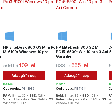
HP EliteDesk 800 G3 Mini Pc
HP EliteDesk 800 G2 Mini
D
i3-6100t Windows 10 pro
PC i5-6500t Win 10 pro 3 Ani
i
i
Garantie
409
lei
555
lei
506
lei
633
lei
6
Prețul
Prețul
Prețul
Prețul
P
P
Adaugă în coș
Adaugă în coș
inițial
curent
inițial
curent
i
c
In Stoc
In Stoc
In
a
este:
a
este:
a
e
Cod produs:
PB41986
Cod produs:
PB41614
Co
RAM:
8 max 32 •
SSD:
128 •
RAM:
8 max 32 •
SSD:
128 •
R
fost:
409 lei.
fost:
555 lei.
f
5
:
Video:
Integrata •
Gar:
3ANI •
OS:
Video:
Integrata •
Gar:
3ANI •
OS:
In
Windows 10 Pro
Windows 10 Pro
Wi
506 lei.
633 lei.
6