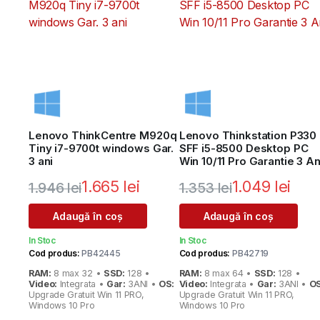
Lenovo ThinkCentre M920q
Lenovo Thinkstation P330
Tiny i7-9700t windows Gar.
SFF i5-8500 Desktop PC
3 ani
Win 10/11 Pro Garantie 3 An
1.665
lei
1.049
lei
1.946
lei
1.353
lei
Prețul
Prețul
Prețul
Prețul
Adaugă în coș
Adaugă în coș
inițial
curent
inițial
curent
In Stoc
In Stoc
a
este:
a
este:
Cod produs:
PB42445
Cod produs:
PB42719
RAM:
8 max 32 •
SSD:
128 •
RAM:
8 max 64 •
SSD:
128 •
fost:
1.665 lei.
fost:
1.049 lei.
Video:
Integrata •
Gar:
3ANI •
OS:
Video:
Integrata •
Gar:
3ANI •
OS
Upgrade Gratuit Win 11 PRO,
Upgrade Gratuit Win 11 PRO,
1.946 lei.
1.353 lei.
Windows 10 Pro
Windows 10 Pro