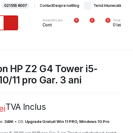
021 555 6007
Contact
Despre noi
Blog
Temă întunecată
Autentificare
Total
0
0
0
Cont
0
lei
on HP Z2 G4 Tower i5-
0/11 pro Gar. 3 ani
TVA Inclus
ei
ie:
3ANI
• OS:
Upgrade Gratuit Win 11 PRO, Windows 10 Pro