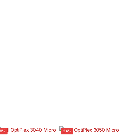
8%
24%