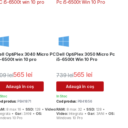
ell OptiPlex 3040 Micro PC
Dell OptiPlex 3050 Micro Pc
5-6500t win 10 pro
i5-6500t Win 10 Pro
565
lei
565
lei
09
lei
739
lei
rețul
rețul
Prețul
Prețul
Adaugă în coș
Adaugă în coș
nițial
urent
inițial
curent
 Stoc
In Stoc
ste:
a
este:
d produs:
PB41871
Cod produs:
PB41656
AM:
8 max 16 •
SSD:
128 •
Video:
RAM:
8 max 32 •
SSD:
128 •
ost:
65 lei.
fost:
565 lei.
tegrata •
Gar:
3ANI •
OS:
Video:
Integrata •
Gar:
3ANI •
OS:
ndows 10 Pro
Windows 10 Pro
09 lei.
739 lei.