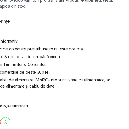
r i5-9500 win 10/11 pro Gar. 3 ani. Produs refurbished, testat.
rapida din stoc.
orințe
informativ
t de colectare preturibune.ro nu este posibilă.
bil 8 ore pe zi, de luni până vineri.
m Termenilor și Condițiilor.
u comenzile de peste 300 lei.
ablu de alimentare, MiniPC-urile sunt livrate cu alimentator, iar
de alimentare și cablu de date.
e i5
,
Refurbished