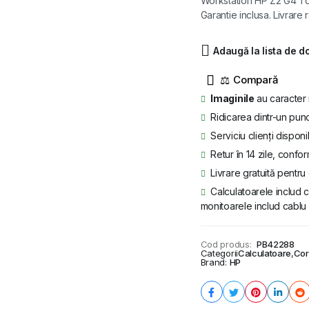
Workstation HP Z2 G4 Towe
Garantie inclusa. Livrare 
a
este:
fost:
1.139 lei.
Adaugă la lista de d
1.399 lei.
⚖
Imaginile
au caracter 
Ridicarea dintr-un punc
Serviciu clienți disponi
Retur în 14 zile, confor
Livrare gratuită pentr
Calculatoarele includ c
monitoarele includ cablu 
Cod produs:
PB42288
Categorii
Calculatoare
,
Cor
Brand:
HP