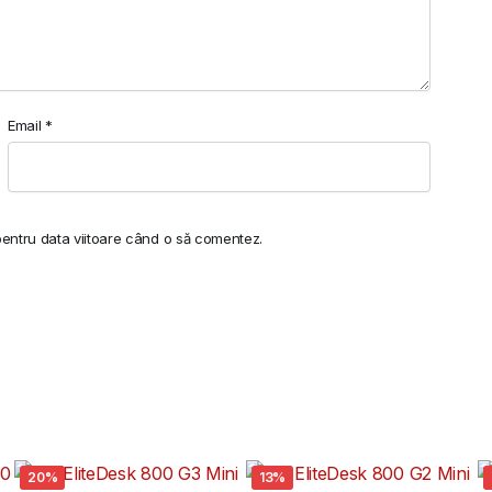
Email
*
pentru data viitoare când o să comentez.
20%
13%