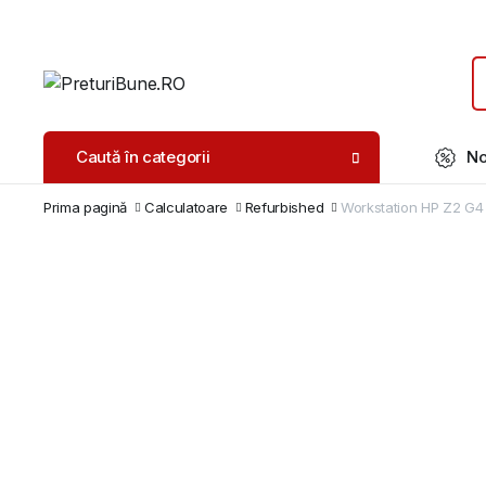
Caută în categorii
No
Prima pagină
Calculatoare
Refurbished
Workstation HP Z2 G4 