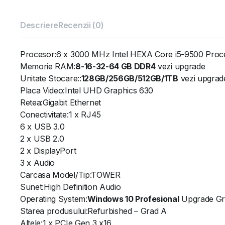
Descriere
Recenzii (0)
Procesor:6 x 3000 MHz Intel HEXA Core i5-9500 Proc
Memorie RAM:
8-16-32-64 GB DDR4
vezi upgrade
Unitate Stocare::
128GB/256GB/512GB/1TB
vezi upgrad
Placa Video:Intel UHD Graphics 630
Retea:Gigabit Ethernet
Conectivitate:1 x RJ45
6 x USB 3.0
2 x USB 2.0
2 x DisplayPort
3 x Audio
Carcasa Model/Tip:TOWER
Sunet:High Definition Audio
Operating System:
Windows 10 Profesional
Upgrade Gra
Starea produsului:Refurbished – Grad A
Altele:1 x PCIe Gen 3 x16